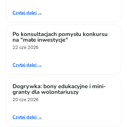
Monitorujemy
Czytaj dalej →
Działania z ostatnich lat
Po konsultacjach pomysłu konkursu 
Sprawy
na "małe inwestycje"
Forum Dobrego Prawa
22 cze 2026
Certyfikujemy
Czytaj dalej →
Certyfikat
Edycja 2024
Dogrywka: bony edukacyjne i mini-
granty dla wolontariuszy
Laureaci
20 cze 2026
Czytaj dalej →