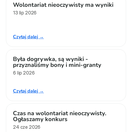
Wolontariat nieoczywisty ma wyniki
Władze
13 lip 2026
Historia i działania
Czytaj dalej →
Narzędzie samooceny
Kalendarz działań
Była dogrywka, są wyniki - 
Projekty
przyznaliśmy bony i mini-granty
6 lip 2026
XVII forum NGO
Projekt z powiatem
Czytaj dalej →
Przystąp
Czas na wolontariat nieoczywisty. 
Członkostwo
Ogłaszamy konkurs
24 cze 2026
Procedura