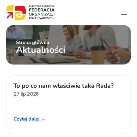
Strona główna
Strona główna
Aktualności
Aktualności
Projekty
Członkowie
English summary
Kontakt
To po co nam właściwie taka Rada?
27 lip 2026
Federacja
Statut i sprawozdania
Czytaj dalej →
Karta zasad