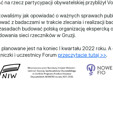
ność na rzecz partycypacji obywatelskiej przybliżył 
owaliśmy jak opowiadać o ważnych sprawach publi
wać z badaczami w trakcie zlecania i realizacji ba
 zasadach budować polską organizację ekspercką ora
owania sieci rzeczników w Gruzji.
 planowane jest na koniec I kwartału 2022 roku. A
niczki i uczestnicy Forum 
przeczytacie tutaj >>
.