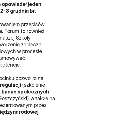
 opowiadał jeden 
-3 grudnia br.
rowaniem przepisów 
. Forum to również 
aszej Szkoły 
orzenie zaplecza 
ądowych w procesie 
dsumowywać 
petencje.
cinku pozwoliło na 
regulacji
 (szkolenie 
k badań społecznych 
Goszczyński), a także na 
rezentowanym przez 
Międzynarodowej