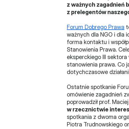
z ważnych zagadnień bu
z prelegentów naszego
Forum Dobrego Prawa
 
ważnych dla NGO i dla i
forma kontaktu i współp
Stanowienia Prawa. Cel
eksperckiego III sektora
stanowienia prawa. Co 
dotychczasowe działania
Ostatnie spotkanie Foru
omówienie zagadnień zw
poprowadził prof. Maciej
w rzecznictwie inter
spotkania z dwoma organ
Piotra Trudnowskiego o