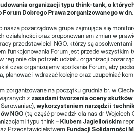
dowania organizacji typu think-tank, o których
 Forum Dobrego Prawa zorganizowanego w dn. 2
to nasza pozarządowa grupa zajmująca się monito
ch działalności oraz proponowaniem zmian w prawie
racy przedstawicieli NGO, którzy są absolwentami n
em funkcjonowania Forum jest przede wszystkim tw
 w regionie dla potrzeb udziału organizacji pozarz
jakiś czas organizujemy spotkania Forum, aby po
, planować i wdrażać kolejne oraz uzupełniać kom
m zorganizowane na początku grudnia br. w Ciecho
iązanych z 
zasadami tworzenia oceny skutków 
 Serowaniec), 
wykorzystaniem narzędzi i techni
esów NGO
 (tę część prowadził dla nas dr Wojciech 
izacjami typu think – 
Klubem Jagiellońskim
 rep
raz Przedstawicielstwem 
Fundacji Solidarności 