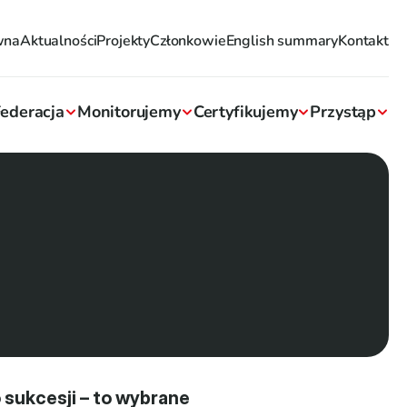
wna
Aktualności
Projekty
Członkowie
English summary
Kontakt
ederacja
Monitorujemy
Certyfikujemy
Przystąp
sukcesji – to wybrane 