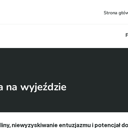
Strona głó
F
 na wyjeździe
iny, niewyzyskiwanie entuzjazmu i potencjał do 