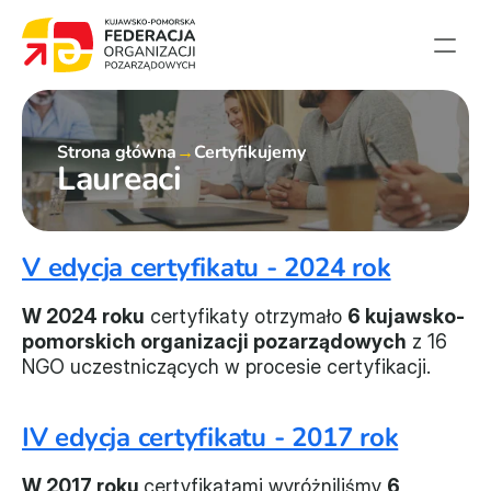
Strona główna
Strona główna
→
Certyfikujemy
Aktualności
Laureaci
Projekty
Członkowie
V edycja certyfikatu - 2024 rok
English summary
Kontakt
W 2024 roku
 certyfikaty otrzymało 
6 kujawsko-
pomorskich organizacji pozarządowych
 z 16 
NGO uczestniczących w procesie certyfikacji.
Federacja
Statut i sprawozdania
IV edycja certyfikatu - 2017 rok
Karta zasad
W 2017 roku 
certyfikatami wyróżniliśmy 
6 