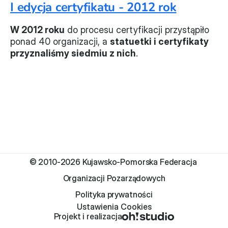
I edycja certyfikatu - 2012 rok
Monitorujemy
W 2012 roku
 do procesu certyfikacji przystąpiło 
Działania z ostatnich lat
ponad 40 organizacji, a 
statuetki i certyfikaty 
przyznaliśmy siedmiu z nich
.
Sprawy
Forum Dobrego Prawa
Certyfikujemy
Certyfikat
Edycja 2024
© 2010-2026 Kujawsko-Pomorska Federacja 
Laureaci
Organizacji Pozarządowych
Polityka prywatności
Ustawienia Cookies
Projekt i realizacja