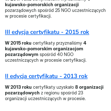
kujawsko-pomorskich organizacji 
Władze
pozarządowych spośród 25 NGO uczestniczących 
w procesie certyfikacji.
Historia i działania
III edycja certyfikatu - 2015 rok
Narzędzie samooceny
W 2015 roku
 certyfikaty przyznaliśmy 
4 
Kalendarz działań
kujawsko-pomorskim organizacjom 
Projekty
pozarządowym
 spośród 40 NGO 
uczestniczących w procesie certyfikacji.
XVII forum NGO
II edycja certyfikatu - 2013 rok
Projekt z powiatem
Przystąp
W 2013 roku
 certyfikaty uzyskało 
8 organizacji 
pozarządowych
 z regionu spośród 23 
Członkostwo
organizacji uczestniczących w procesie.
Procedura