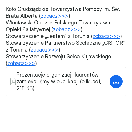
Władze
Koło Grudziądzkie Towarzystwa Pomocy im. Św. 
Brata Alberta (
zobacz>>>
)
Włocławski Oddział Polskiego Towarzystwa 
Historia i działania
Opieki Paliatywnej (
zobacz>>>
)
Stowarzyszenie „Jestem” z Torunia (
zobacz>>>
)
Narzędzie samooceny
Stowarzyszenie Partnerstwo Społeczne „CISTOR” 
z Torunia (
zobacz>>>
)
Kalendarz działań
Stowarzyszenie Rozwoju Solca Kujawskiego 
Projekty
(
zobacz>>>
)
Prezentacje organizacji-laureatów 
XVII forum NGO
zamieściliśmy w publikacji (plik .pdf, 
218 KB)
Projekt z powiatem
Przystąp
Członkostwo
Procedura