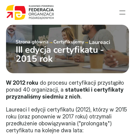
Strona główna
Strona główna
→
Certyfikujemy
→
Laureaci
Aktualności
III edycja certyfikatu - 
Projekty
2015 rok
Członkowie
English summary
Kontakt
W 2012 roku
 do procesu certyfikacji przystąpiło 
ponad 40 organizacji, a 
statuetki i certyfikaty 
przyznaliśmy siedmiu z nich
.
Federacja
Laureaci I edycji certyfikatu (2012), którzy w 2015 
Statut i sprawozdania
roku (oraz ponownie w 2017 roku) otrzymali 
przedłużenie obowiązywania ("prolongatę") 
Karta zasad
certyfikatu na kolejne dwa lata: