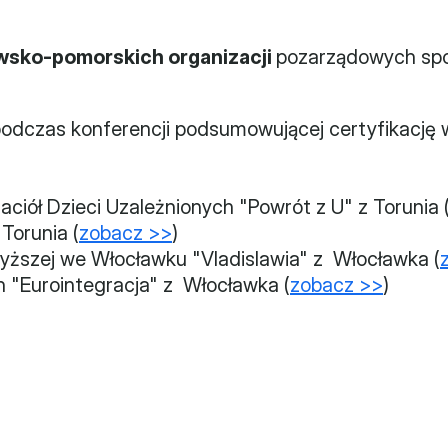
wsko-pomorskich organizacji 
pozarządowych spo
i podczas konferencji podsumowującej certyfikację 
ciół Dzieci Uzależnionych "Powrót z U" z Torunia 
Torunia (
zobacz >>
)
yższej we Włocławku "Vladislawia" z  Włocławka (
"Eurointegracja" z  Włocławka (
zobacz >>
)