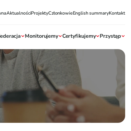
wna
Aktualności
Projekty
Członkowie
English summary
Kontakt
ederacja
Monitorujemy
Certyfikujemy
Przystąp