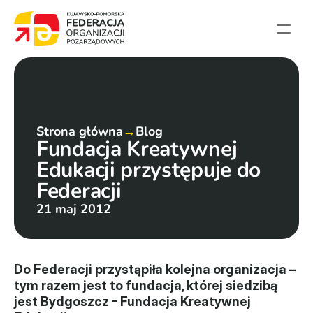
Strona główna
Aktualności
Projekty
Strona główna
→
Blog
Fundacja Kreatywnej 
Członkowie
Edukacji przystępuje do 
English summary
Federacji
Kontakt
21 maj 2012
Federacja
Statut i sprawozdania
Do Federacji przystąpiła kolejna organizacja – 
tym razem jest to fundacja, której siedzibą 
Karta zasad
jest Bydgoszcz - Fundacja Kreatywnej 