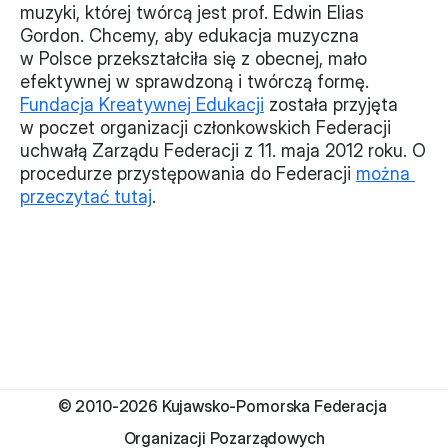
muzyki, której twórcą jest prof. Edwin Elias 
Monitorujemy
Gordon. Chcemy, aby edukacja muzyczna 
w Polsce przekształciła się z obecnej, mało 
Działania z ostatnich lat
efektywnej w sprawdzoną i twórczą formę.
Fundacja Kreatywnej Edukacji
 została przyjęta 
Sprawy
w poczet organizacji członkowskich Federacji 
uchwałą Zarządu Federacji z 11. maja 2012 roku. O 
Forum Dobrego Prawa
procedurze przystępowania do Federacji 
można 
przeczytać tutaj
.
Certyfikujemy
Certyfikat
Edycja 2024
Laureaci
© 2010-2026 Kujawsko-Pomorska Federacja 
Organizacji Pozarządowych