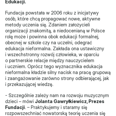
Edukacji.
Władze
Fundacja powstała w 2006 roku z inicjatywy 
osób, które chcą propagować nowe, aktywne 
Historia i działania
metody uczenia się. Zdaniem założycieli 
organizacji znakomitą, a niedocenianą w Polsce 
Narzędzie samooceny
rolę może i powinna obok edukacji formalnej, 
obecnej w szkole czy na uczelni, odegrać 
Kalendarz działań
edukacja nieformalna. Zakłada ona ustawiczny 
i wszechstronny rozwój człowieka, w oparciu 
Projekty
o partnerskie relacje między nauczycielem 
i uczniem. Oprócz tego wyznacznika edukacja 
XVII forum NGO
nieformalna kładzie silny nacisk na pracę grupową 
i zaangażowanie zarówno strony odbierającej, jak 
Projekt z powiatem
i przekazującej wiedzę.
Przystąp
- Szczególnie zależy nam na rozwoju muzycznym 
Członkostwo
dzieci – mówi 
Jolanta Gawryłkiewicz, Prezes 
Fundacji
. – Praktykujemy i staramy się 
rozpowszechniać nowatorską teorię uczenia się 
Procedura