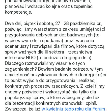
podsumowywać dotychczasowe działania, 
planować i wdrażać kolejne oraz uzupełniać 
Monitorujemy
kompetencje.
Działania z ostatnich lat
Dwa dni, piątek i sobotę, 27 i 28 października br., 
poświęciliśmy warsztatom z zakresu umiejętności 
Sprawy
przygotowania dobrych ankiet badawczych (to 
w pierwszym dniu spotkania) oraz tworzeniu 
Forum Dobrego Prawa
scenariuszy i rozwiązań dla filmów, które dotyczą 
Certyfikujemy
spraw ważnych dla III sektora i rzecznictwa 
interesów NGO (to podczas drugiego dnia). 
Certyfikat
Dlaczego rozmawialiśmy właśnie o tych 
zagadnieniach? Bowiem badanie potrzeb, w tym 
Edycja 2024
umiejętność pozyskiwania danych o dobrej jakości 
to punkt wyjścia do przygotowania i realizacji 
Laureaci
konkretnych procesów rzeczniczych. Z kolei filmy 
chcemy poświecić i wykorzystać nie tylko dla 
popularyzacji spraw, o które zabiegamy, ale też 
dla prezentacji konkretnych stanowisk i opinii. 
Zwłaszcza, że już 
w kwietniu tego roku dla Forum 