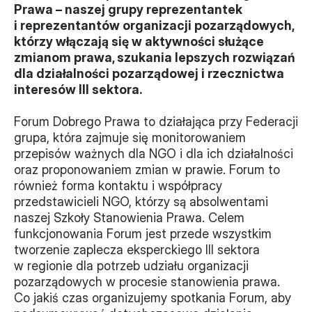
Prawa – naszej grupy reprezentantek 
Władze
i reprezentantów organizacji pozarządowych, 
którzy włączają się w aktywności służące 
Historia i działania
zmianom prawa, szukania lepszych rozwiązań 
dla działalności pozarządowej i rzecznictwa 
Narzędzie samooceny
interesów III sektora.
Kalendarz działań
Forum Dobrego Prawa to działająca przy Federacji 
grupa, która zajmuje się monitorowaniem 
Projekty
przepisów ważnych dla NGO i dla ich działalności 
oraz proponowaniem zmian w prawie. Forum to 
XVII forum NGO
również forma kontaktu i współpracy 
przedstawicieli NGO, którzy są absolwentami 
Projekt z powiatem
naszej Szkoły Stanowienia Prawa. Celem 
funkcjonowania Forum jest przede wszystkim 
Przystąp
tworzenie zaplecza eksperckiego III sektora 
w regionie dla potrzeb udziału organizacji 
Członkostwo
pozarządowych w procesie stanowienia prawa. 
Co jakiś czas organizujemy spotkania Forum, aby 
Procedura