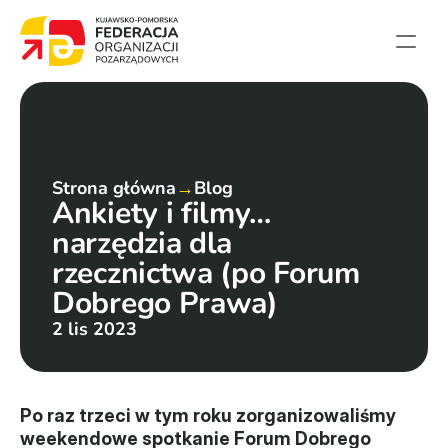
Strona główna
Aktualności
Projekty
Strona główna
→
Blog
Ankiety i filmy… 
Członkowie
narzędzia dla 
English summary
rzecznictwa (po Forum 
Kontakt
Dobrego Prawa)
2 lis 2023
Federacja
Statut i sprawozdania
Po raz trzeci w tym roku zorganizowaliśmy 
Karta zasad
weekendowe spotkanie Forum Dobrego 