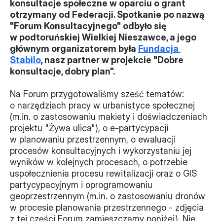
konsultacje społeczne w oparciu o grant 
otrzymany od Federacji. Spotkanie po nazwą 
Władze
"Forum Konsultacyjnego" odbyło się 
w podtoruńskiej Wielkiej Nieszawce, a jego 
Historia i działania
głównym organizatorem była 
Fundacja 
Stabilo
, nasz partner w projekcie "Dobre 
Narzędzie samooceny
konsultacje, dobry plan".
Kalendarz działań
Na Forum przygotowaliśmy sześć tematów: 
o narzędziach pracy w urbanistyce społecznej 
Projekty
(m.in. o zastosowaniu makiety i doświadczeniach 
XVII forum NGO
projektu "Żywa ulica"), o e-partycypacji 
w planowaniu przestrzennym, o ewaluacji 
procesów konsultacyjnych i wykorzystaniu jej 
Projekt z powiatem
wyników w kolejnych procesach, o potrzebie 
Przystąp
uspołecznienia procesu rewitalizacji oraz o GIS 
partycypacyjnym i oprogramowaniu 
Członkostwo
geoprzestrzennym (m.in. o zastosowaniu dronów 
w procesie planowania przestrzennego - zdjęcia 
Procedura
z tej części Forum zamieszczamy poniżej). Nie 