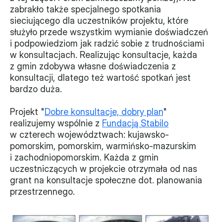
zabrakło także specjalnego spotkania 
Monitorujemy
sieciującego dla uczestników projektu, które 
służyło przede wszystkim wymianie doświadczeń 
Działania z ostatnich lat
i podpowiedziom jak radzić sobie z trudnościami 
w konsultacjach. Realizując konsultacje, każda 
Sprawy
z gmin zdobywa własne doświadczenia z  
konsultacji, dlatego też wartość spotkań jest 
Forum Dobrego Prawa
bardzo duża.
Certyfikujemy
Projekt "
Dobre konsultacje, dobry plan
" 
Certyfikat
realizujemy wspólnie z 
Fundacją Stabilo
w czterech województwach: kujawsko-
Edycja 2024
pomorskim, pomorskim, warmińsko-mazurskim 
i zachodniopomorskim. Każda z gmin 
Laureaci
uczestniczących w projekcie otrzymała od nas 
grant na konsultacje społeczne dot. planowania 
przestrzennego.