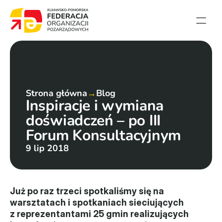
Strona główna
Aktualności
Projekty
Strona główna
→
Blog
Inspiracje i wymiana 
Członkowie
doświadczeń – po III 
English summary
Forum Konsultacyjnym
Kontakt
9 lip 2018
Federacja
Statut i sprawozdania
Już po raz trzeci spotkaliśmy się na 
warsztatach i spotkaniach sieciujących 
Karta zasad
z reprezentantami 25 gmin realizujących 