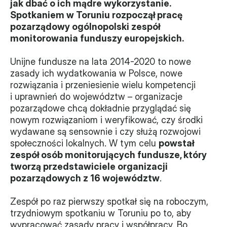
jak dbać o ich mądre wykorzystanie. 
Spotkaniem w Toruniu rozpoczął pracę 
Władze
pozarządowy ogólnopolski zespół 
monitorowania funduszy europejskich.
Historia i działania
Unijne fundusze na lata 2014-2020 to nowe 
Narzędzie samooceny
zasady ich wydatkowania w Polsce, nowe 
rozwiązania i przeniesienie wielu kompetencji 
Kalendarz działań
i uprawnień do województw – organizacje 
pozarządowe chcą dokładnie przyglądać się 
Projekty
nowym rozwiązaniom i weryfikować, czy środki 
XVII forum NGO
wydawane są sensownie i czy służą rozwojowi 
społeczności lokalnych. W tym celu 
powstał 
zespół osób monitorujących fundusze, który 
Projekt z powiatem
tworzą przedstawiciele organizacji 
Przystąp
pozarządowych z 16 województw
.
Członkostwo
Zespół po raz pierwszy spotkał się na roboczym, 
trzydniowym spotkaniu w Toruniu po to, aby 
Procedura
wypracować zasady pracy i współpracy. Bo 