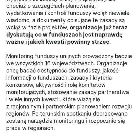
chociaż o szczegółach planowania, 
Monitorujemy
wydatkowania i kontroli funduszy wciąż niewiele 
wiadomo, a dokumenty opisujące te zasady są 
Działania z ostatnich lat
wciąż w fazie projektów, 
organizacje już teraz 
dyskutują co w funduszach jest naprawdę 
Sprawy
ważne i jakich kwestii powinny strzec
.
Forum Dobrego Prawa
Monitoring funduszy unijnych prowadzony będzie 
Certyfikujemy
we wszystkich 16 województwach. Organizacje 
chcą badać dostępność do funduszy, jakość 
Certyfikat
informacji o funduszach, zasady i kryteria 
konkursów, aktywność i rolę komitetów 
Edycja 2024
monitorujących, stosowanie zasady partnerstwa 
i wiele innych kwestii, które wiążą się 
Laureaci
z racjonalnym i partnerskim planowaniem rozwoju 
regionów. Po toruńskim spotkaniu dopracowane 
zostaną narzędzia monitoringu i rozpocznie się 
praca w regionach.