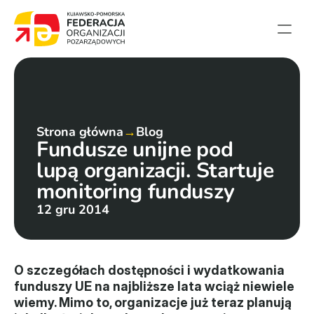
Strona główna
Aktualności
Projekty
Strona główna
→
Blog
Fundusze unijne pod 
Członkowie
lupą organizacji. Startuje 
English summary
monitoring funduszy
Kontakt
12 gru 2014
Federacja
Statut i sprawozdania
O szczegółach dostępności i wydatkowania 
funduszy UE na najbliższe lata wciąż niewiele 
Karta zasad
wiemy. Mimo to, organizacje już teraz planują 