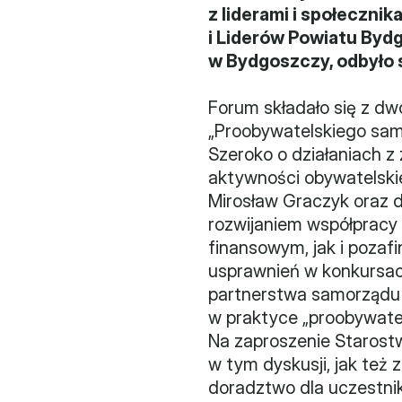
z liderami i społeczni
i Liderów Powiatu Byd
w Bydgoszczy, odbyło s
Forum składało się z dw
„Proobywatelskiego samo
Szeroko o działaniach z
aktywności obywatelskie
Mirosław Graczyk oraz d
rozwijaniem współpracy
finansowym, jak i pozaf
usprawnień w konkursach
partnerstwa samorządu p
w praktyce „proobywate
Na zaproszenie Starostw
w tym dyskusji, jak też 
doradztwo dla uczestni