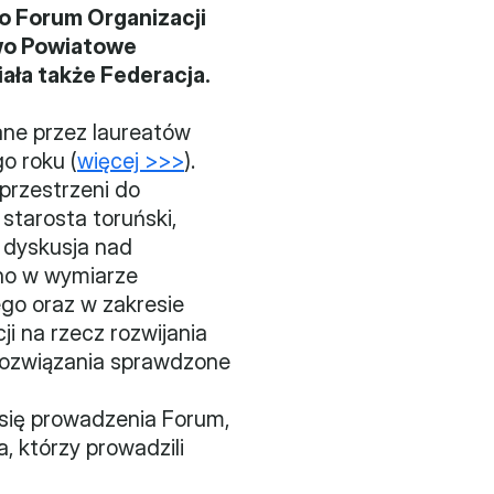
o Forum Organizacji 
wo Powiatowe 
iała także Federacja.
ne przez laureatów 
o roku (
więcej >>>
). 
rzestrzeni do 
tarosta toruński, 
 dyskusja nad 
o w wymiarze 
go oraz w zakresie 
 na rzecz rozwijania 
rozwiązania sprawdzone 
się prowadzenia Forum, 
, którzy prowadzili 