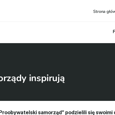
Strona głó
F
rządy inspirują
Proobywatelski samorząd” podzielili się swoimi