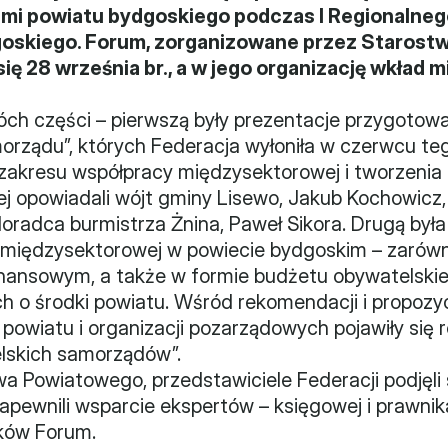
kami powiatu bydgoskiego podczas I Regionalneg
goskiego. Forum, zorganizowane przez Starost
ię 28 września br., a w jego organizację wkład m
óch części – pierwszą były prezentacje przygotowa
rządu”, których Federacja wyłoniła w czerwcu teg
 zakresu współpracy międzysektorowej i tworzenia p
j opowiadali wójt gminy Lisewo, Jakub Kochowicz, s
oradca burmistrza Żnina, Paweł Sikora. Drugą była
 międzysektorowej w powiecie bydgoskim – zarówn
inansowym, a także w formie budżetu obywatelskie
 o środki powiatu. Wśród rekomendacji i propozycji
owiatu i organizacji pozarządowych pojawiły się 
lskich samorządów”.
a Powiatowego, przedstawiciele Federacji podjęli 
zapewnili wsparcie ekspertów – księgowej i prawnika
ków Forum.