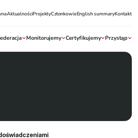
wna
Aktualności
Projekty
Członkowie
English summary
Kontakt
ederacja
Monitorujemy
Certyfikujemy
Przystąp
 doświadczeniami 