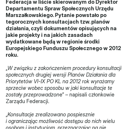
Federacja w liście skierowanym do Dyrektor 
Departamentu Spraw Społecznych Urzędu 
Władze
Marszałkowskiego. Pytanie powstało po 
tegorocznych konsultacjach tzw. planów 
Historia i działania
działania, czyli dokumentów opisujących na 
jakie projekty i na jakich zasadach 
Narzędzie samooceny
wydatkowane będą w regionie środki 
Europejskiego Funduszu Społecznego w 2012 
Kalendarz działań
roku.
Projekty
„
W związku z zakończeniem procedury konsultacji 
XVII forum NGO
społecznych drugiej wersji Planów Działania dla 
Priorytetów VI-IX PO KL na 2012 rok wyrażamy 
sprzeciw wobec sposobu w jaki konsultacje te 
Projekt z powiatem
zostały przeprowadzon
e” – napisali członkowie 
Przystąp
Zarządu Federacji.
Członkostwo
„
Konsultacje zrealizowano pospiesznie 
i ograniczając możliwość dostępu do nich wielu 
Procedura
osobom i instytucjom, przeznaczając na nie 