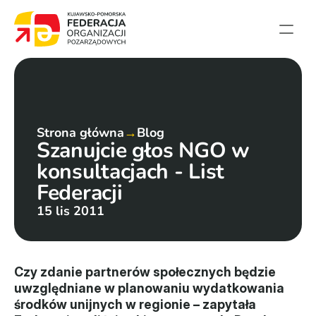
Strona główna
Aktualności
Projekty
Strona główna
→
Blog
Szanujcie głos NGO w 
Członkowie
konsultacjach - List 
English summary
Federacji
Kontakt
15 lis 2011
Federacja
Statut i sprawozdania
Czy zdanie partnerów społecznych będzie 
uwzględniane w planowaniu wydatkowania 
Karta zasad
środków unijnych w regionie – zapytała 