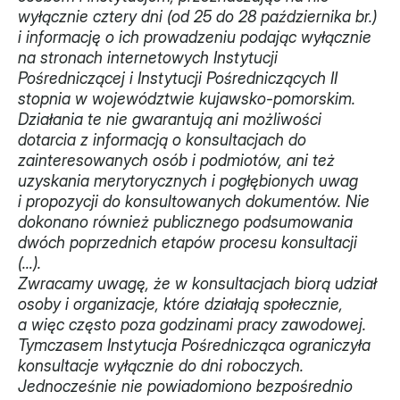
wyłącznie cztery dni (od 25 do 28 października br.) 
Monitorujemy
i informację o ich prowadzeniu podając wyłącznie 
na stronach internetowych Instytucji 
Działania z ostatnich lat
Pośredniczącej i Instytucji Pośredniczących II 
stopnia w województwie kujawsko-pomorskim. 
Sprawy
Działania te nie gwarantują ani możliwości 
dotarcia z informacją o konsultacjach do 
Forum Dobrego Prawa
zainteresowanych osób i podmiotów, ani też 
Certyfikujemy
uzyskania merytorycznych i pogłębionych uwag 
i propozycji do konsultowanych dokumentów. Nie 
Certyfikat
dokonano również publicznego podsumowania 
dwóch poprzednich etapów procesu konsultacji 
Edycja 2024
(…).
Zwracamy uwagę, że w konsultacjach biorą udział 
Laureaci
osoby i organizacje, które działają społecznie, 
a więc często poza godzinami pracy zawodowej. 
Tymczasem Instytucja Pośrednicząca ograniczyła 
konsultacje wyłącznie do dni roboczych. 
Jednocześnie nie powiadomiono bezpośrednio 