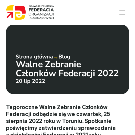
Strona główna
Aktualności
Projekty
Strona główna
→
Blog
Walne Zebranie 
Członkowie
Członków Federacji 2022
English summary
20 lip 2022
Kontakt
Federacja
Tegoroczne Walne Zebranie Członków 
Federacji odbędzie się we czwartek, 25 
Statut i sprawozdania
sierpnia 2022 roku w Toruniu. Spotkanie 
poświęcimy zatwierdzeniu sprawozdania 
Karta zasad
z działalności Federacji w 2021 roku, 