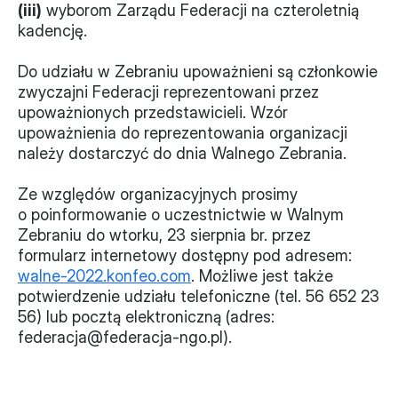
(iii)
 wyborom Zarządu Federacji na czteroletnią 
Monitorujemy
kadencję.
Działania z ostatnich lat
Do udziału w Zebraniu upoważnieni są członkowie 
zwyczajni Federacji reprezentowani przez 
Sprawy
upoważnionych przedstawicieli. Wzór 
upoważnienia do reprezentowania organizacji 
Forum Dobrego Prawa
należy dostarczyć do dnia Walnego Zebrania.
Certyfikujemy
Ze względów organizacyjnych prosimy 
o poinformowanie o uczestnictwie w Walnym 
Certyfikat
Zebraniu do wtorku, 23 sierpnia br. przez 
formularz internetowy dostępny pod adresem: 
Edycja 2024
walne-2022.konfeo.com
. Możliwe jest także 
Laureaci
potwierdzenie udziału telefoniczne (tel. 56 652 23 
56) lub pocztą elektroniczną (adres: 
federacja@federacja-ngo.pl).