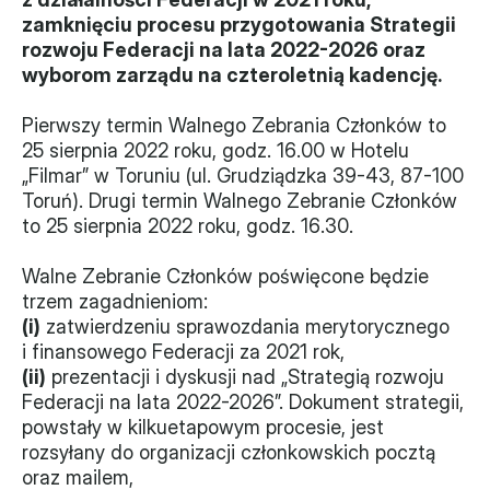
zamknięciu procesu przygotowania Strategii 
Władze
rozwoju Federacji na lata 2022-2026 oraz 
wyborom zarządu na czteroletnią kadencję.
Historia i działania
Pierwszy termin Walnego Zebrania Członków to 
Narzędzie samooceny
25 sierpnia 2022 roku, godz. 16.00 w Hotelu 
„Filmar” w Toruniu (ul. Grudziądzka 39-43, 87-100 
Kalendarz działań
Toruń). Drugi termin Walnego Zebranie Członków 
to 25 sierpnia 2022 roku, godz. 16.30. 
Projekty
Walne Zebranie Członków poświęcone będzie 
XVII forum NGO
trzem zagadnieniom:
(i)
 zatwierdzeniu sprawozdania merytorycznego 
Projekt z powiatem
i finansowego Federacji za 2021 rok,
(ii)
 prezentacji i dyskusji nad „Strategią rozwoju 
Przystąp
Federacji na lata 2022-2026”. Dokument strategii, 
Członkostwo
powstały w kilkuetapowym procesie, jest 
rozsyłany do organizacji członkowskich pocztą 
oraz mailem,
Procedura