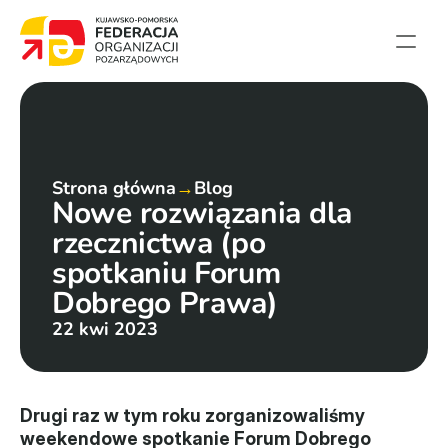
Strona główna
Aktualności
Projekty
Strona główna
→
Blog
Nowe rozwiązania dla 
Członkowie
rzecznictwa (po 
English summary
spotkaniu Forum 
Kontakt
Dobrego Prawa)
22 kwi 2023
Federacja
Statut i sprawozdania
Drugi raz w tym roku zorganizowaliśmy 
Karta zasad
weekendowe spotkanie Forum Dobrego 