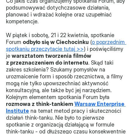
Co jakiś czas organizujemy spotkania Forum, aby 
podsumowywać dotychczasowe działania, 
Monitorujemy
planować i wdrażać kolejne oraz uzupełniać 
kompetencje.
Działania z ostatnich lat
W piątek i sobotę, 21 i 22 kwietnia, spotkanie 
Sprawy
Forum 
odbyło się w Ciechocinku
 (
o poprzednim 
spotkaniu przeczytacie tutaj >>
) i poświęciliśmy 
Forum Dobrego Prawa
je 
warsztatom tworzenia filmów 
Certyfikujemy
z przeznaczeniem do internetu
. Skąd taki 
zakres szkolenia? Szukamy pomysłów na 
Certyfikat
urozmaicenie form i sposób rzecznictwa, a filmy 
mogą nie tylko upowszechniać aktywność 
Edycja 2024
konsultacyjną, ale także być jej narzędziem. 
Kolejnym elementem spotkania Forum była 
Laureaci
rozmowa z think-tankiem 
Warsaw Enterprise 
Institute
 na temat metod pracy i skuteczności 
działań think-tanku. Nie było to pierwsze 
spotkanie z organizacją działającą w formule 
think-tanku - od dłuższego czasu konsekwentnie 