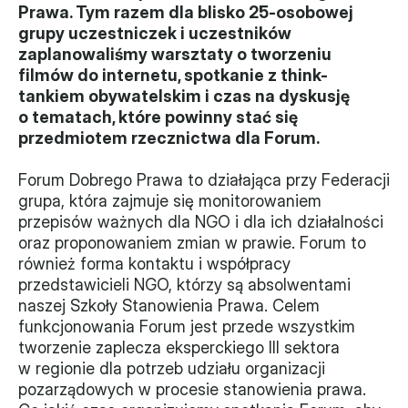
Prawa. Tym razem dla blisko 25-osobowej 
Władze
grupy uczestniczek i uczestników 
zaplanowaliśmy warsztaty o tworzeniu 
Historia i działania
filmów do internetu, spotkanie z think-
tankiem obywatelskim i czas na dyskusję 
Narzędzie samooceny
o tematach, które powinny stać się 
przedmiotem rzecznictwa dla Forum.
Kalendarz działań
Forum Dobrego Prawa to działająca przy Federacji 
Projekty
grupa, która zajmuje się monitorowaniem 
przepisów ważnych dla NGO i dla ich działalności 
XVII forum NGO
oraz proponowaniem zmian w prawie. Forum to 
również forma kontaktu i współpracy 
Projekt z powiatem
przedstawicieli NGO, którzy są absolwentami 
naszej Szkoły Stanowienia Prawa. Celem 
Przystąp
funkcjonowania Forum jest przede wszystkim 
tworzenie zaplecza eksperckiego III sektora 
Członkostwo
w regionie dla potrzeb udziału organizacji 
pozarządowych w procesie stanowienia prawa. 
Procedura