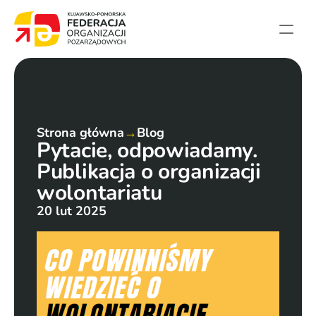
Strona główna
Aktualności
Projekty
Strona główna
→
Blog
Pytacie, odpowiadamy. 
Członkowie
Publikacja o organizacji 
English summary
wolontariatu
Kontakt
20 lut 2025
Federacja
Statut i sprawozdania
Karta zasad