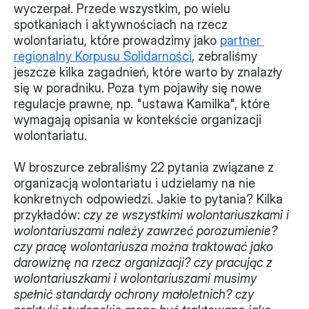
wyczerpał. Przede wszystkim, po wielu 
Monitorujemy
spotkaniach i aktywnościach na rzecz 
wolontariatu, które prowadzimy jako 
partner 
Działania z ostatnich lat
regionalny Korpusu Solidarności
, zebraliśmy 
jeszcze kilka zagadnień, które warto by znalazły 
Sprawy
się w poradniku. Poza tym pojawiły się nowe 
regulacje prawne, np. "ustawa Kamilka", które 
Forum Dobrego Prawa
wymagają opisania w kontekście organizacji 
wolontariatu. 
Certyfikujemy
Certyfikat
W broszurce zebraliśmy 22 pytania związane z 
organizacją wolontariatu i udzielamy na nie 
konkretnych odpowiedzi. Jakie to pytania? Kilka 
Edycja 2024
przykładów: 
czy ze wszystkimi wolontariuszkami i 
Laureaci
wolontariuszami należy zawrzeć porozumienie? 
czy pracę wolontariusza można traktować jako 
darowiznę na rzecz organizacji? czy pracując z 
wolontariuszkami i wolontariuszami musimy 
spełnić standardy ochrony małoletnich? czy 