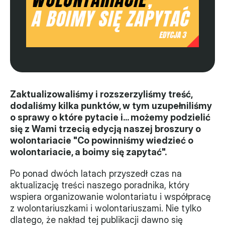
Władze
Historia i działania
Narzędzie samooceny
Kalendarz działań
Zaktualizowaliśmy i rozszerzyliśmy treść, 
dodaliśmy kilka punktów, w tym uzupełniliśmy 
Projekty
o sprawy o które pytacie i... możemy podzielić 
się z Wami trzecią edycją naszej broszury o 
XVII forum NGO
wolontariacie "Co powinniśmy wiedzieć o 
wolontariacie, a boimy się zapytać".
Projekt z powiatem
Po ponad dwóch latach przyszedł czas na 
Przystąp
aktualizację treści naszego poradnika, który 
Członkostwo
wspiera organizowanie wolontariatu i współpracę 
z wolontariuszkami i wolontariuszami. Nie tylko 
dlatego, że nakład tej publikacji dawno się 
Procedura