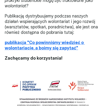
praktyki studenckie mogą być traktowane jako 
wolontariat?
Publikację dystrybuujemy podczas naszych 
działań wspierających wolontariat i jego rozwój 
(warsztatów, spotkań, poradnictwa), ale jest ona 
również dostępna do pobrania tutaj:
publikacja "Co powinniśmy wiedzieć o 
wolontariacie, a boimy się zapytać"
Zachęcamy do korzystania!