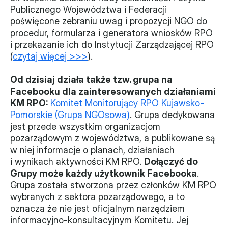
Publicznego Województwa i Federacji 
poświęcone zebraniu uwag i propozycji NGO do 
procedur, formularza i generatora wniosków RPO 
i przekazanie ich do Instytucji Zarządzającej RPO 
(
czytaj więcej >>>
).
Od dzisiaj działa także tzw. grupa na 
Facebooku dla zainteresowanych działaniami 
KM RPO:
Komitet Monitorujący RPO Kujawsko-
Pomorskie (Grupa NGOsowa)
. Grupa dedykowana 
jest przede wszystkim organizacjom 
pozarządowym z województwa, a publikowane są 
w niej informacje o planach, działaniach 
i wynikach aktywności KM RPO. 
Dołączyć do 
Grupy może każdy użytkownik Facebooka
.
Grupa została stworzona przez członków KM RPO 
wybranych z sektora pozarządowego, a to 
oznacza że nie jest oficjalnym narzędziem 
informacyjno-konsultacyjnym Komitetu. Jej 