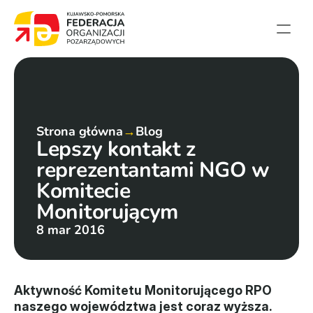
Strona główna
Aktualności
Projekty
Strona główna
→
Blog
Lepszy kontakt z 
Członkowie
reprezentantami NGO w 
English summary
Komitecie 
Kontakt
Monitorującym
8 mar 2016
Federacja
Statut i sprawozdania
Aktywność Komitetu Monitorującego RPO 
Karta zasad
naszego województwa jest coraz wyższa. 