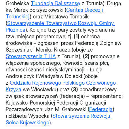
Grobelska (
Fundacja Daj szansę
 z Torunia). Drugą 
ks. Marek Borzyszkowski (
Caritas Diecezji 
Toruńskiej
) oraz Mirosława Tomasik 
(
Stowarzyszenie Towarzystwo Rozwoju Gminy 
Płużnica
). Kolejne trzy pary zostały wybrane na 
tzw. miejsca programowe, tj. 
(1)
 ochrona 
środowiska – zgłoszeni przez Federację Zbigniew 
Szcześniak i Monika Krauze (oboje ze 
Stowarzyszenia TILIA
 z Torunia), 
(2)
 promowanie 
włączenia społecznego, równości szans płci, 
równości szans i niedyskryminacji – Łucja 
Andrzejczyk i Władysław Dolecki (oboje 
z 
Oddziału Rejonowego Polskiego Czerwonego 
Krzyża
 we Włocławku) oraz 
(3)
 ponadbranżowy 
związek stowarzyszeń (federacja) – reprezentanci 
Kujawsko-Pomorskiej Federacji Organizacji 
Pozarządowych: Jan M. Grabowski (
Federacja
) 
i Elżbieta Wysocka (
Stowarzyszenie Rozwoju 
Solca Kujawskiego
).