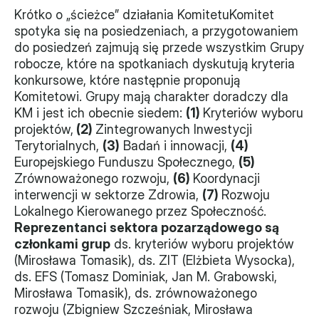
Krótko o „ścieżce” działania KomitetuKomitet 
spotyka się na posiedzeniach, a przygotowaniem 
do posiedzeń zajmują się przede wszystkim Grupy 
robocze, które na spotkaniach dyskutują kryteria 
konkursowe, które następnie proponują 
Komitetowi. Grupy mają charakter doradczy dla 
KM i jest ich obecnie siedem: 
(1) 
Kryteriów wyboru 
projektów,
 (2) 
Zintegrowanych Inwestycji 
Terytorialnych, 
(3)
 Badań i innowacji, 
(4)
Europejskiego Funduszu Społecznego, 
(5)
Zrównoważonego rozwoju, 
(6) 
Koordynacji 
interwencji w sektorze Zdrowia, 
(7) 
Rozwoju 
Lokalnego Kierowanego przez Społeczność. 
Reprezentanci sektora pozarządowego są 
członkami grup
 ds. kryteriów wyboru projektów 
(Mirosława Tomasik), ds. ZIT (Elżbieta Wysocka), 
ds. EFS (Tomasz Dominiak, Jan M. Grabowski, 
Mirosława Tomasik), ds. zrównoważonego 
rozwoju (Zbigniew Szcześniak, Mirosława 