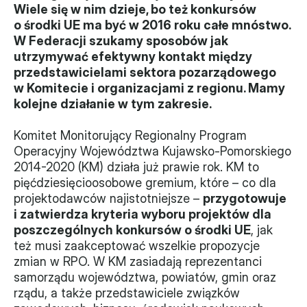
Wiele się w nim dzieje, bo też konkursów 
Władze
o środki UE ma być w 2016 roku całe mnóstwo. 
W Federacji szukamy sposobów jak 
Historia i działania
utrzymywać efektywny kontakt między 
przedstawicielami sektora pozarządowego 
Narzędzie samooceny
w Komitecie i organizacjami z regionu. Mamy 
kolejne działanie w tym zakresie.
Kalendarz działań
Komitet Monitorujący Regionalny Program 
Projekty
Operacyjny Województwa Kujawsko-Pomorskiego 
2014-2020 (KM) działa już prawie rok. KM to 
XVII forum NGO
pięćdziesięcioosobowe gremium, które – co dla 
projektodawców najistotniejsze – 
przygotowuje 
Projekt z powiatem
i zatwierdza kryteria wyboru projektów dla 
poszczególnych konkursów o środki UE
, jak 
Przystąp
też musi zaakceptować wszelkie propozycje 
zmian w RPO. W KM zasiadają reprezentanci 
Członkostwo
samorządu województwa, powiatów, gmin oraz 
rządu, a także przedstawiciele związków 
Procedura