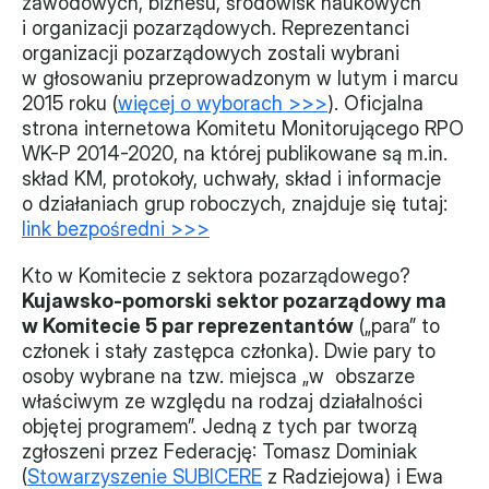
zawodowych, biznesu, środowisk naukowych 
i organizacji pozarządowych. Reprezentanci 
Monitorujemy
organizacji pozarządowych zostali wybrani 
w głosowaniu przeprowadzonym w lutym i marcu 
Działania z ostatnich lat
2015 roku (
więcej o wyborach >>>
). Oficjalna 
strona internetowa Komitetu Monitorującego RPO 
Sprawy
WK-P 2014-2020, na której publikowane są m.in. 
skład KM, protokoły, uchwały, skład i informacje 
Forum Dobrego Prawa
o działaniach grup roboczych, znajduje się tutaj: 
Certyfikujemy
link bezpośredni >>>
Certyfikat
Kto w Komitecie z sektora pozarządowego?
Kujawsko-pomorski sektor pozarządowy ma 
Edycja 2024
w Komitecie 5 par reprezentantów
 („para” to 
członek i stały zastępca członka). Dwie pary to 
Laureaci
osoby wybrane na tzw. miejsca „w  obszarze 
właściwym ze względu na rodzaj działalności 
objętej programem”. Jedną z tych par tworzą 
zgłoszeni przez Federację: Tomasz Dominiak 
(
Stowarzyszenie SUBICERE
 z Radziejowa) i Ewa 