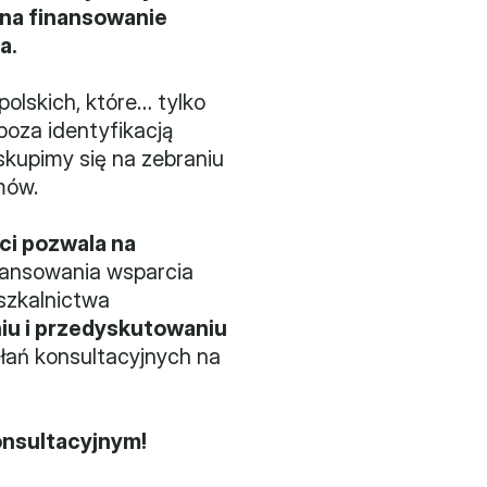
a finansowanie 
a.
skich, które… tylko 
oza identyfikacją 
kupimy się na zebraniu 
mów.
ci pozwala na 
inansowania wsparcia 
zkalnictwa 
iu i przedyskutowaniu 
łań konsultacyjnych na 
onsultacyjnym!