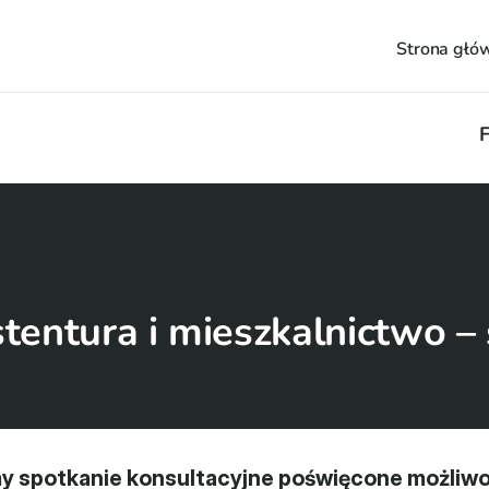
Strona głó
F
tentura i mieszkalnictwo –
y spotkanie konsultacyjne poświęcone możliwo