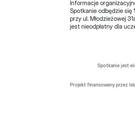
Informacje organizacyjn
Spotkanie odbędzie się 
przy ul. Młodzieżowej 3
jest nieodpłatny dla uc
 Spotkanie jest elementem projektu "Od zespołowej aktywności do zintegrowanej reprezentacji". 

Projekt finansowany przez Is