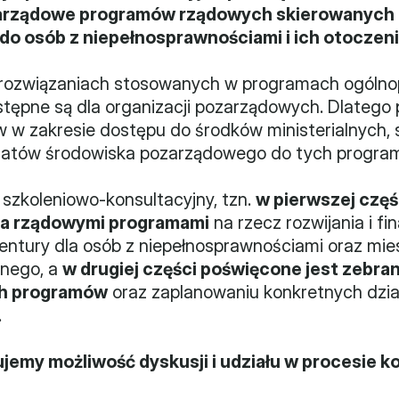
zarządowe programów rządowych skierowanych n
do osób z niepełnosprawnościami i ich otoczeni
ozwiązaniach stosowanych w programach ogólnopol
stępne są dla organizacji pozarządowych. Dlatego p
w zakresie dostępu do środków ministerialnych, s
stulatów środowiska pozarządowego do tych progra
szkoleniowo-konsultacyjny, tzn. 
w pierwszej częś
ma rządowymi programami
 na rzecz rozwijania i f
ntury dla osób z niepełnosprawnościami oraz mies
ego, a 
w drugiej części poświęcone jest zebran
ch programów
 oraz zaplanowaniu konkretnych dzia
.
emy możliwość dyskusji i udziału w procesie k