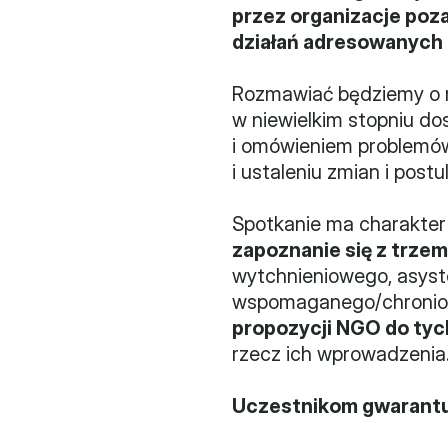
przez organizacje po
działań adresowanych 
Rozmawiać będziemy o r
w niewielkim stopniu do
i omówieniem problemów 
i ustaleniu zmian i po
Spotkanie ma charakter 
zapoznanie się z trze
wytchnieniowego, asyste
wspomaganego/chronion
propozycji NGO do ty
rzecz ich wprowadzenia
Uczestnikom gwarantuj