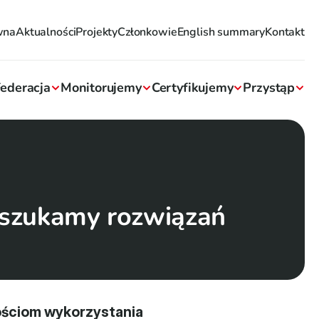
wna
Aktualności
Projekty
Członkowie
English summary
Kontakt
ederacja
Monitorujemy
Certyfikujemy
Przystąp
 szukamy rozwiązań
ściom wykorzystania 