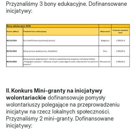
Przyznaliśmy 3 bony edukacyjne. Dofinansowane 
Monitorujemy
inicjatywy:
Działania z ostatnich lat
Sprawy
Forum Dobrego Prawa
Certyfikujemy
Certyfikat
Edycja 2024
II. Konkurs Mini-granty na inicjatywy 
wolontariackie
 dofinansowuje pomysły 
Laureaci
wolontariuszy polegające na przeprowadzeniu 
inicjatyw na rzecz lokalnych społeczności. 
Przyznaliśmy 2 mini-granty. Dofinansowane 
inicjatywy: