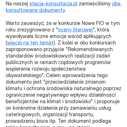
Na naszej 
stacja-konsultacja.pl
 zamieściliśmy 
oba 
Monitorujemy
konsultowane dokumenty
. 
Działania z ostatnich lat
Warto zauważyć, że w konkursie Nowe FIO w tym 
roku zrezygnowano z "
oceny literowej
", która 
Sprawy
wywoływała liczne emocje wśród aplikujących 
(
więcej na ten temat
). Z kolei w obu konkursach 
Forum Dobrego Prawa
zaproponowano przyjęcie "Rekomendowanych 
standardów środowiskowych realizacji zadań 
Certyfikujemy
publicznych w ramach rządowych programów 
Certyfikat
wspierania rozwoju społeczeństwa 
obywatelskiego". Celem wprowadzenia tego 
dokumentu jest "przeciwdziałanie zmianom 
Edycja 2024
klimatu i ochrona środowiska naturalnego poprzez 
Laureaci
ograniczenie negatywnego wpływu działalności 
beneficjentów na klimat i środowisko" i proponuje 
on konkretne działania przy zamawianiu usług 
cateringowych, organizacji transportu, 
prowadzeniu biura itp. Ten dokument podlega 