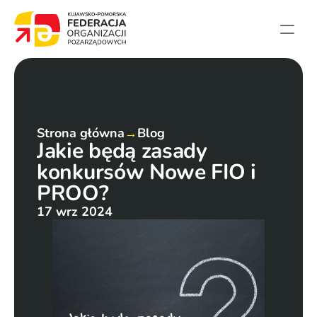
Strona główna
Aktualności
Projekty
Strona główna
→
Blog
Jakie będą zasady 
Członkowie
konkursów Nowe FIO i 
English summary
PROO?
Kontakt
17 wrz 2024
Federacja
Statut i sprawozdania
Karta zasad