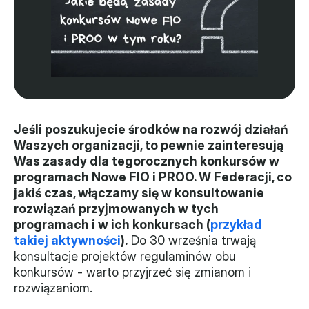
Władze
Historia i działania
Narzędzie samooceny
Kalendarz działań
Jeśli poszukujecie środków na rozwój działań 
Waszych organizacji, to pewnie zainteresują 
Projekty
Was zasady dla tegorocznych konkursów w 
programach Nowe FIO i PROO. W Federacji, co 
XVII forum NGO
jakiś czas, włączamy się w konsultowanie 
rozwiązań przyjmowanych w tych 
Projekt z powiatem
programach i w ich konkursach (
przykład 
Przystąp
takiej aktywności
).
 Do 30 września trwają 
konsultacje projektów regulaminów obu 
Członkostwo
konkursów - warto przyjrzeć się zmianom i 
rozwiązaniom.
Procedura