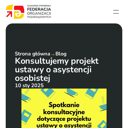
Strona główna
Aktualności
Projekty
Strona główna
→
Blog
Konsultujemy projekt 
Członkowie
ustawy o asystencji 
English summary
osobistej
Kontakt
10 sty 2025
Federacja
Statut i sprawozdania
Karta zasad