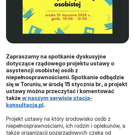
Władze
Historia i działania
Narzędzie samooceny
Kalendarz działań
Zapraszamy na spotkanie dyskusyjne 
dotyczące rządowego projektu ustawy o 
Projekty
asystencji osobistej osób z 
niepełnosprawnościami. Spotkanie odbędzie 
XVII forum NGO
się w Toruniu, w środę 15 stycznia br., a projekt 
ustawy można przeczytać i komentować 
Projekt z powiatem
także
 w naszym serwisie stacja-
Przystąp
konsultacja.pl
. 
Członkostwo
Projekt ustawy na który środowisko osób z 
niepełnosprawnościami, ich rodzin i opiekunów, a 
Procedura
także organizacji pozarządowych czeka od 