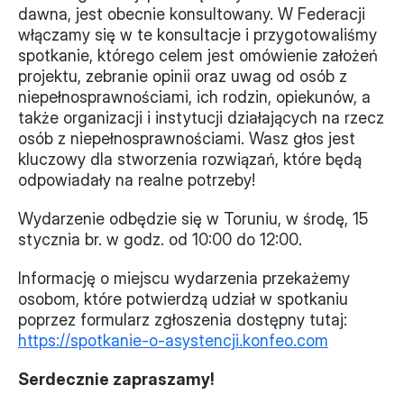
dawna, jest obecnie konsultowany. W Federacji 
Monitorujemy
włączamy się w te konsultacje i przygotowaliśmy 
spotkanie, którego celem jest omówienie założeń 
Działania z ostatnich lat
projektu, zebranie opinii oraz uwag od osób z 
niepełnosprawnościami, ich rodzin, opiekunów, a 
Sprawy
także organizacji i instytucji działających na rzecz 
osób z niepełnosprawnościami. Wasz głos jest 
Forum Dobrego Prawa
kluczowy dla stworzenia rozwiązań, które będą 
Certyfikujemy
odpowiadały na realne potrzeby!
Certyfikat
Wydarzenie odbędzie się w Toruniu, w środę, 15 
stycznia br. w godz. od 10:00 do 12:00.
Edycja 2024
Informację o miejscu wydarzenia przekażemy 
osobom, które potwierdzą udział w spotkaniu 
Laureaci
poprzez formularz zgłoszenia dostępny tutaj:
https://spotkanie-o-asystencji.konfeo.com
Serdecznie zapraszamy!