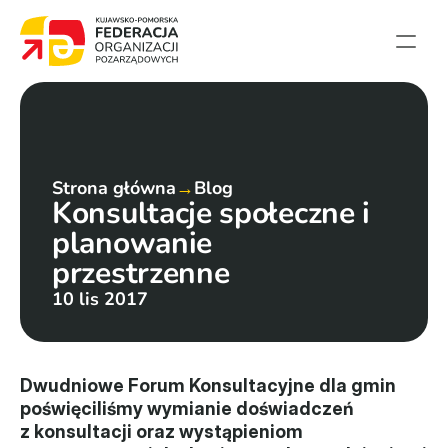
Strona główna
Aktualności
Projekty
Strona główna
→
Blog
Konsultacje społeczne i 
Członkowie
planowanie 
English summary
przestrzenne
Kontakt
10 lis 2017
Federacja
Statut i sprawozdania
Dwudniowe Forum Konsultacyjne dla gmin 
poświęciliśmy wymianie doświadczeń 
Karta zasad
z konsultacji oraz wystąpieniom 