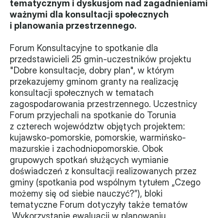
tematycznym i dyskusjom nad zagadnieniami 
ważnymi dla konsultacji społecznych 
Władze
i planowania przestrzennego.
Historia i działania
Forum Konsultacyjne to spotkanie dla 
przedstawicieli 25 gmin-uczestników projektu 
Narzędzie samooceny
"Dobre konsultacje, dobry plan", w którym 
przekazujemy gminom granty na realizację 
Kalendarz działań
konsultacji społecznych w tematach 
zagospodarowania przestrzennego. Uczestnicy 
Projekty
Forum przyjechali na spotkanie do Torunia 
XVII forum NGO
z czterech województw objętych projektem: 
kujawsko-pomorskie, pomorskie, warmińsko-
mazurskie i zachodniopomorskie. Obok 
Projekt z powiatem
grupowych spotkań służących wymianie 
Przystąp
doświadczeń z konsultacji realizowanych przez 
gminy (spotkania pod wspólnym tytułem „Czego 
Członkostwo
możemy się od siebie nauczyć?”), bloki 
tematyczne Forum dotyczyły także tematów 
Procedura
„Wykorzystanie ewaluacji w planowaniu 