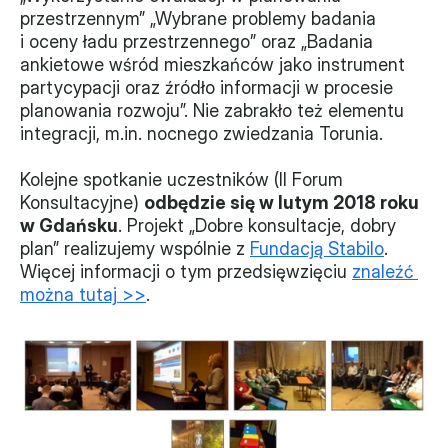
przestrzennym” „Wybrane problemy badania 
Monitorujemy
i oceny ładu przestrzennego” oraz „Badania 
ankietowe wśród mieszkańców jako instrument 
Działania z ostatnich lat
partycypacji oraz źródło informacji w procesie 
planowania rozwoju”. Nie zabrakło też elementu 
Sprawy
integracji, m.in. nocnego zwiedzania Torunia.
Forum Dobrego Prawa
Kolejne spotkanie uczestników (II Forum 
Certyfikujemy
Konsultacyjne) 
odbędzie się w lutym 2018 roku 
w Gdańsku
. Projekt „Dobre konsultacje, dobry 
Certyfikat
plan” realizujemy wspólnie z 
Fundacją Stabilo
. 
Więcej informacji o tym przedsięwzięciu 
znaleźć 
Edycja 2024
można tutaj >>
.
Laureaci