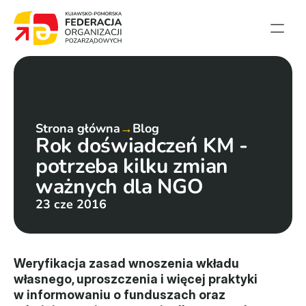
Strona główna
Aktualności
Projekty
Strona główna
→
Blog
Rok doświadczeń KM - 
Członkowie
potrzeba kilku zmian 
English summary
ważnych dla NGO
Kontakt
23 cze 2016
Federacja
Statut i sprawozdania
Weryfikacja zasad wnoszenia wkładu 
własnego, uproszczenia i więcej praktyki 
Karta zasad
w informowaniu o funduszach oraz 