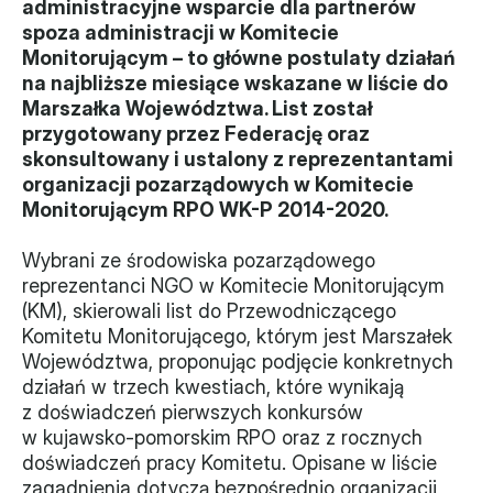
administracyjne wsparcie dla partnerów 
spoza administracji w Komitecie 
Władze
Monitorującym – to główne postulaty działań 
na najbliższe miesiące wskazane w liście do 
Historia i działania
Marszałka Województwa. List został 
przygotowany przez Federację oraz 
Narzędzie samooceny
skonsultowany i ustalony z reprezentantami 
organizacji pozarządowych w Komitecie 
Kalendarz działań
Monitorującym RPO WK-P 2014-2020.
Projekty
Wybrani ze środowiska pozarządowego 
XVII forum NGO
reprezentanci NGO w Komitecie Monitorującym 
(KM), skierowali list do Przewodniczącego 
Komitetu Monitorującego, którym jest Marszałek 
Projekt z powiatem
Województwa, proponując podjęcie konkretnych 
Przystąp
działań w trzech kwestiach, które wynikają 
z doświadczeń pierwszych konkursów 
Członkostwo
w kujawsko-pomorskim RPO oraz z rocznych 
doświadczeń pracy Komitetu. Opisane w liście 
Procedura
zagadnienia dotyczą bezpośrednio organizacji 