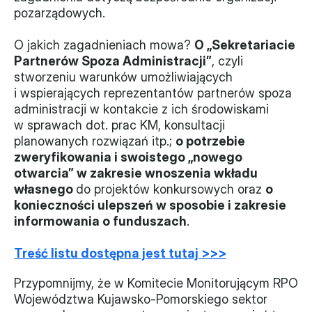
pozarządowych.
Monitorujemy
O jakich zagadnieniach mowa? 
O „Sekretariacie 
Działania z ostatnich lat
Partnerów Spoza Administracji”
, czyli 
stworzeniu warunków umożliwiających 
Sprawy
i wspierających reprezentantów partnerów spoza 
administracji w kontakcie z ich środowiskami 
Forum Dobrego Prawa
w sprawach dot. prac KM, konsultacji 
Certyfikujemy
planowanych rozwiązań itp.; 
o potrzebie 
zweryfikowania i swoistego „nowego 
Certyfikat
otwarcia” w zakresie wnoszenia wkładu 
własnego 
do projektów konkursowych oraz 
o 
Edycja 2024
konieczności ulepszeń w sposobie i zakresie 
informowania o funduszach
.
Laureaci
Treść listu dostępna jest tutaj >>>
Przypomnijmy, że w Komitecie Monitorującym RPO 
Województwa Kujawsko-Pomorskiego sektor 