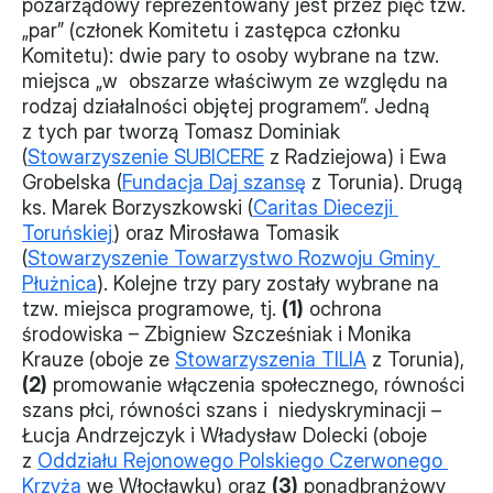
pozarządowy reprezentowany jest przez pięć tzw. 
„par” (członek Komitetu i zastępca członku 
Komitetu): dwie pary to osoby wybrane na tzw. 
miejsca „w  obszarze właściwym ze względu na 
rodzaj działalności objętej programem”. Jedną 
z tych par tworzą Tomasz Dominiak 
(
Stowarzyszenie SUBICERE
 z Radziejowa) i Ewa 
Grobelska (
Fundacja Daj szansę
 z Torunia). Drugą 
ks. Marek Borzyszkowski (
Caritas Diecezji 
Toruńskiej
) oraz Mirosława Tomasik 
(
Stowarzyszenie Towarzystwo Rozwoju Gminy 
Płużnica
). Kolejne trzy pary zostały wybrane na 
tzw. miejsca programowe, tj. 
(1)
 ochrona 
środowiska – Zbigniew Szcześniak i Monika 
Krauze (oboje ze 
Stowarzyszenia TILIA
 z Torunia), 
(2)
 promowanie włączenia społecznego, równości 
szans płci, równości szans i  niedyskryminacji – 
Łucja Andrzejczyk i Władysław Dolecki (oboje 
z 
Oddziału Rejonowego Polskiego Czerwonego 
Krzyża
 we Włocławku) oraz 
(3)
 ponadbranżowy 