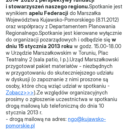
i stowarzyszeń naszego regionu.
Spotkanie jest 
Władze
wynikiem 
apelu Federacji
 do Marszałka 
Województwa Kujawsko-Pomorskiego (8.11.2012) 
Historia i działania
oraz współpracy z Departamentem Planowania 
Regionalnego.Spotkanie jest kierowane wyłącznie 
Narzędzie samooceny
do organizacji pozarządowych i odbędzie się 
w 
dniu 15 stycznia 2013 roku
 w godz. 15.00-18.00 
Kalendarz działań
w Urzędzie Marszałkowskim w Toruniu, Plac 
Teatralny 2 (sala patio, I p.).Urząd Marszałkowski 
Projekty
przygotował pakiet materiałów - niezbędnych 
w przygotowaniu do skuteczniejszego udziału 
XVII forum NGO
w dyskusji (o zapoznanie z nimi proszone są 
osoby, które chcą wziąć udział w spotkaniu - 
Projekt z powiatem
Zobacz>>>
).Ze względów organizacyjnych 
prosimy o zgłoszenie uczestnictwa w spotkaniu 
Przystąp
drogą mailową lub telefoniczną do dnia 10 
Członkostwo
stycznia 2013 r.
- drogą mailową na adres: 
ngo@kujawsko-
pomorskie.pl
Procedura