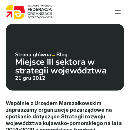
Strona główna
Aktualności
Projekty
Strona główna
→
Blog
Miejsce III sektora w 
Członkowie
strategii województwa
English summary
21 gru 2012
Kontakt
Federacja
Wspólnie z Urzędem Marszałkowskim 
zapraszamy organizacje pozarządowe na 
Statut i sprawozdania
spotkanie dotyczące Strategii rozwoju 
województwa kujawsko-pomorskiego na lata 
Karta zasad
2014-2020 z perspektywy fundacji 