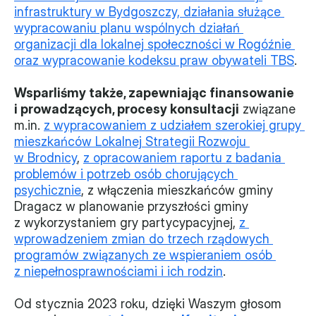
infrastruktury w Bydgoszczy, działania służące 
wypracowaniu planu wspólnych działań 
organizacji dla lokalnej społeczności w Rogóźnie 
oraz wypracowanie kodeksu praw obywateli TBS
.
Wsparliśmy także, zapewniając finansowanie 
i prowadzących, procesy konsultacji
 związane 
m.in. 
z wypracowaniem z udziałem szerokiej grupy 
mieszkańców Lokalnej Strategii Rozwoju 
w Brodnicy
, 
z opracowaniem raportu z badania 
problemów i potrzeb osób chorujących 
psychicznie
, z włączenia mieszkańców gminy 
Dragacz w planowanie przyszłości gminy 
z wykorzystaniem gry partycypacyjnej, 
z 
wprowadzeniem zmian do trzech rządowych 
programów związanych ze wspieraniem osób 
z niepełnosprawnościami i ich rodzin
.
Od stycznia 2023 roku, dzięki Waszym głosom 