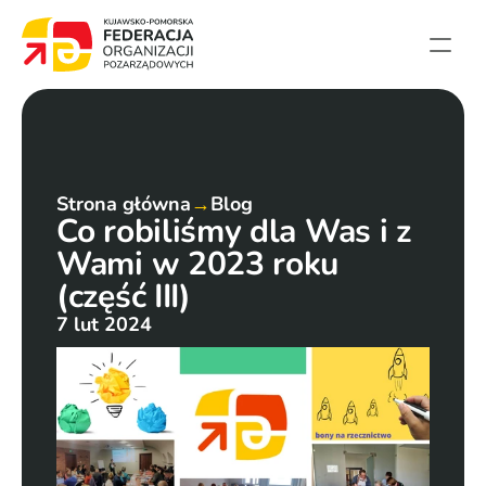
Strona główna
Aktualności
Projekty
Strona główna
→
Blog
Co robiliśmy dla Was i z 
Członkowie
Wami w 2023 roku 
English summary
(część III)
Kontakt
7 lut 2024
Federacja
Statut i sprawozdania
Karta zasad