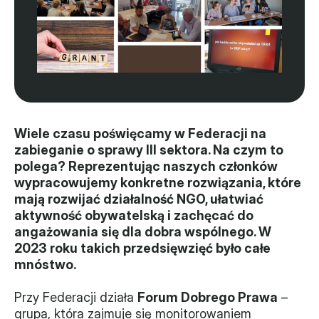
Władze
Historia i działania
Narzędzie samooceny
Kalendarz działań
Wiele czasu poświęcamy w Federacji na 
zabieganie o sprawy III sektora. Na czym to 
Projekty
polega? Reprezentując naszych członków 
wypracowujemy konkretne rozwiązania, które 
XVII forum NGO
mają rozwijać działalność NGO, ułatwiać 
aktywność obywatelską i zachęcać do 
Projekt z powiatem
angażowania się dla dobra wspólnego. W 
Przystąp
2023 roku takich przedsięwzięć było całe 
mnóstwo.
Członkostwo
Przy Federacji działa 
Forum Dobrego Prawa
 – 
Procedura
grupa, która zajmuje się monitorowaniem 