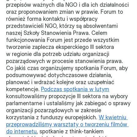
przepisów ważnych dla NGO i dla ich działalności 
Monitorujemy
oraz proponowaniem zmian w prawie. Forum to 
również forma kontaktu i współpracy 
Działania z ostatnich lat
przedstawicieli NGO, którzy są absolwentami 
naszej Szkoły Stanowienia Prawa. Celem 
Sprawy
funkcjonowania Forum jest przede wszystkim 
tworzenie zaplecza eksperckiego III sektora 
Forum Dobrego Prawa
w regionie dla potrzeb udziału organizacji 
Certyfikujemy
pozarządowych w procesie stanowienia prawa. 
Co jakiś czas organizujemy spotkania Forum, aby 
Certyfikat
podsumowywać dotychczasowe działania, 
planować i wdrażać kolejne oraz uzupełniać 
Edycja 2024
kompetencje. 
Podczas spotkania w lutym
konsultowaliśmy propozycje III sektora na wybory 
Laureaci
parlamentarne i ustalaliśmy jak zabiegać o sprawy 
organizacji pozarządowych w zakresie 
korzystania z funduszy europejskich. 
W kwietniu 
przeprowadziliśmy warsztaty o tworzeniu filmów 
do internetu
, spotkanie z think-tankiem 