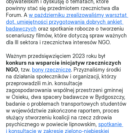
obywatelskim i dyskusję o tematach, które 
powinny stać się przedmiotem rzecznictwa dla 
Forum. A 
w październiku zrealizowaliśmy warsztat 
dot. umiejętności przygotowania dobrych ankiet 
badawczych
 oraz spotkanie robocze o tworzeniu 
scenariuszy filmów, które dotyczą spraw ważnych 
dla III sektora i rzecznictwa interesów NGO.
Ważnym przedsięwzięciem 2023 roku był 
konkurs na wsparcie inicjatyw rzeczniczych 
NGO
, tzw. 
bony rzecznicze
. Przyznaliśmy środki 
na działania społeczników i organizacji, którzy 
przeprowadzili m.in. konsultacje 
zagospodarowania wspólnej przestrzeni gminnej 
w Osieku, dwa spacery badawcze w Bydgoszczy, 
badanie o problemach transportowych studentów 
w województwie zakończone raportem, proces 
służący stworzeniu koalicji na rzecz zdrowia 
psychicznego w powiecie lipnowskim, 
spotkanie 
i konsultacje w zakresie zielono-niebieskiej 