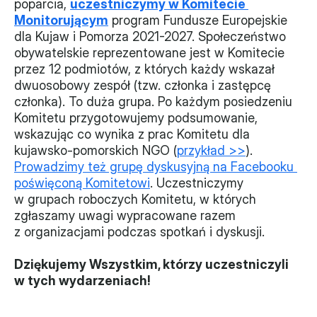
poparcia, 
uczestniczymy w Komitecie 
Monitorującym
 program Fundusze Europejskie 
dla Kujaw i Pomorza 2021-2027. Społeczeństwo 
obywatelskie reprezentowane jest w Komitecie 
przez 12 podmiotów, z których każdy wskazał 
dwuosobowy zespół (tzw. członka i zastępcę 
członka). To duża grupa. Po każdym posiedzeniu 
Komitetu przygotowujemy podsumowanie, 
wskazując co wynika z prac Komitetu dla 
kujawsko-pomorskich NGO (
przykład >>
). 
Prowadzimy też grupę dyskusyjną na Facebooku 
poświęconą Komitetowi
. Uczestniczymy 
w grupach roboczych Komitetu, w których 
zgłaszamy uwagi wypracowane razem 
z organizacjami podczas spotkań i dyskusji.
Dziękujemy Wszystkim, którzy uczestniczyli 
w tych wydarzeniach!