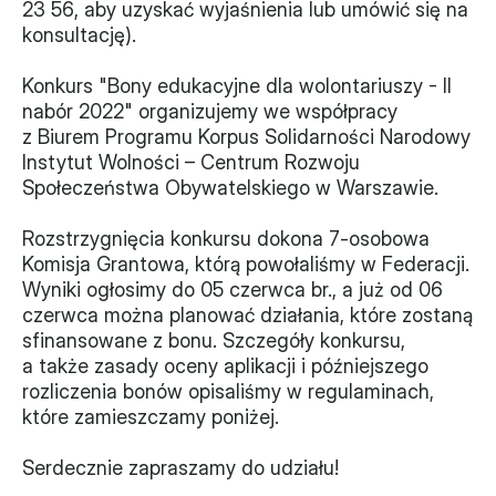
23 56, aby uzyskać wyjaśnienia lub umówić się na 
Monitorujemy
konsultację).
Działania z ostatnich lat
Konkurs "Bony edukacyjne dla wolontariuszy - II 
nabór 2022" organizujemy we współpracy 
Sprawy
z Biurem Programu Korpus Solidarności Narodowy 
Instytut Wolności – Centrum Rozwoju 
Forum Dobrego Prawa
Społeczeństwa Obywatelskiego w Warszawie.
Certyfikujemy
Rozstrzygnięcia konkursu dokona 7-osobowa 
Komisja Grantowa, którą powołaliśmy w Federacji. 
Certyfikat
Wyniki ogłosimy do 05 czerwca br., a już od 06 
czerwca można planować działania, które zostaną 
Edycja 2024
sfinansowane z bonu. Szczegóły konkursu, 
a także zasady oceny aplikacji i późniejszego 
Laureaci
rozliczenia bonów opisaliśmy w regulaminach, 
które zamieszczamy poniżej.
Serdecznie zapraszamy do udziału!