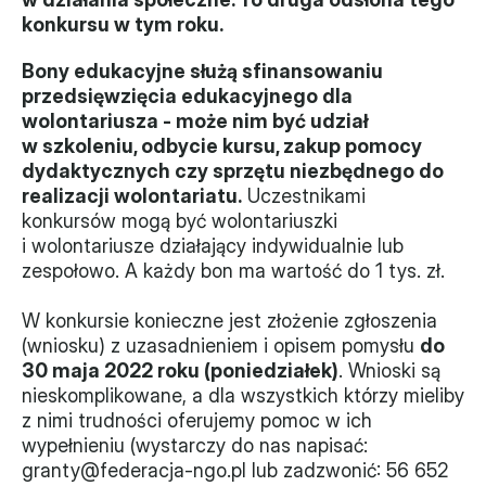
konkursu w tym roku.
Władze
Bony edukacyjne służą sfinansowaniu 
Historia i działania
przedsięwzięcia edukacyjnego dla 
wolontariusza - może nim być udział 
Narzędzie samooceny
w szkoleniu, odbycie kursu, zakup pomocy 
dydaktycznych czy sprzętu niezbędnego do 
Kalendarz działań
realizacji wolontariatu.
 Uczestnikami 
konkursów mogą być wolontariuszki 
Projekty
i wolontariusze działający indywidualnie lub 
zespołowo. A każdy bon ma wartość do 1 tys. zł.
XVII forum NGO
W konkursie konieczne jest złożenie zgłoszenia 
Projekt z powiatem
(wniosku) z uzasadnieniem i opisem pomysłu 
do 
30 maja 2022 roku (poniedziałek)
. Wnioski są 
Przystąp
nieskomplikowane, a dla wszystkich którzy mieliby 
z nimi trudności oferujemy pomoc w ich 
Członkostwo
wypełnieniu (wystarczy do nas napisać: 
granty@federacja-ngo.pl lub zadzwonić: 56 652 
Procedura