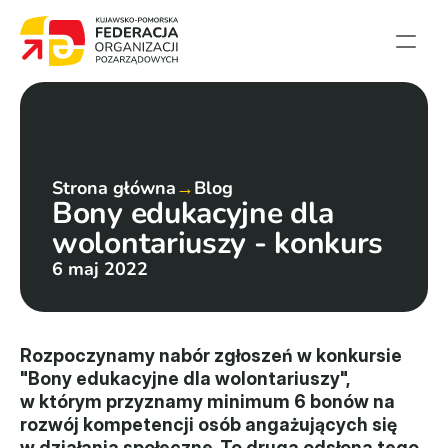
Strona główna
Aktualności
Projekty
Strona główna
→
Blog
Bony edukacyjne dla 
Członkowie
wolontariuszy - konkurs
English summary
6 maj 2022
Kontakt
Federacja
Rozpoczynamy nabór zgłoszeń w konkursie 
"Bony edukacyjne dla wolontariuszy", 
Statut i sprawozdania
w którym przyznamy minimum 6 bonów na 
rozwój kompetencji osób angażujących się 
Karta zasad
w działania społeczne. To druga odsłona tego 