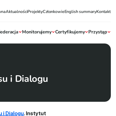
wna
Aktualności
Projekty
Członkowie
English summary
Kontakt
ederacja
Monitorujemy
Certyfikujemy
Przystąp
u i Dialogu
 i Dialogu
. Instytut 