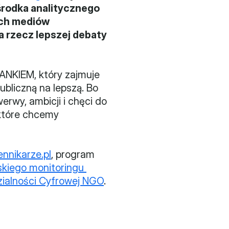
środka analitycznego 
ch mediów 
a rzecz lepszej debaty 
NKIEM, który zajmuje 
bliczną na lepszą. Bo 
rwy, ambicji i chęci do 
tóre chcemy 
nnikarze.pl
, program 
skiego monitoringu 
ialności Cyfrowej NGO
.