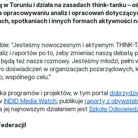
ą w Toruniu i działa na zasadach think-tanku – o
a opracowywaniu analiz i opracowań dotyczący
iach, spotkaniach i innych formach aktywności n
obie: "Jesteśmy nowoczesnym i aktywnym THINK-TA
iz i raportów po to, żeby zmieniać naszą debatę pu
 będą też nasze rozmowy. Jesteśmy młodzi, pełni we
o doświadczeń w organizacjach pozarządowych, k
, wspólnego celu."
lka programów i projektów, w tym portal 
dobrzydzie
w 
INDID Media Watch
, publikuje 
raporty z obywatel
 a jej najnowszym działaniem jest 
Szkoła Odpowiedz
ederacji!