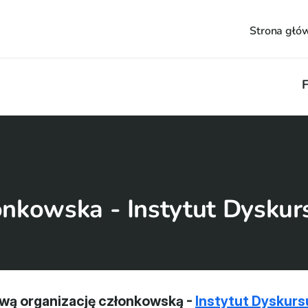
Strona głó
F
nkowska - Instytut Dyskurs
wą organizację członkowską - 
Instytut Dyskursu