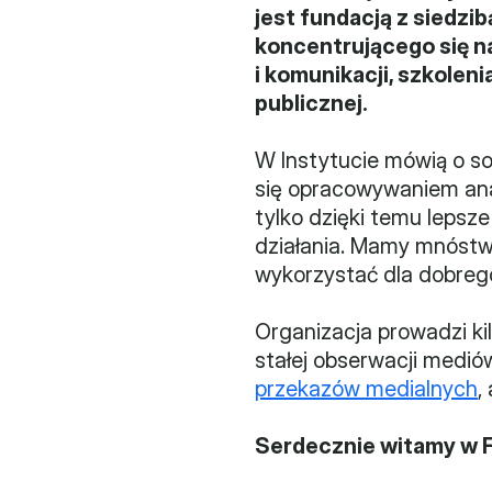
jest fundacją z siedzib
koncentrującego się n
i komunikacji, szkolen
publicznej.
W Instytucie mówią o s
się opracowywaniem anal
tylko dzięki temu lepsze
działania. Mamy mnóstw
wykorzystać dla dobrego
Organizacja prowadzi ki
stałej obserwacji medió
przekazów medialnych
,
Serdecznie witamy w F