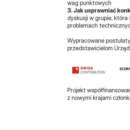
wag punktowych
3. Jak usprawniać kon
dyskusji w grupie, któr
problemach technicznych
Wypracowane postulaty 
przedstawicielom Urzęd
Projekt współfinansowa
z nowymi krajami członko