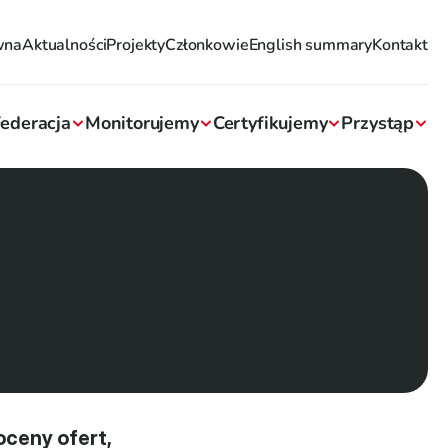
wna
Aktualności
Projekty
Członkowie
English summary
Kontakt
ederacja
Monitorujemy
Certyfikujemy
Przystąp
ceny ofert, 