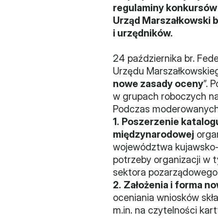
regulaminy konkursów
Urząd Marszałkowski b
i urzędników.
24 października br. Fed
Urzędu Marszałkowskieg
nowe zasady oceny
”. 
w grupach roboczych na
Podczas moderowanych 
1.
Poszerzenie katalog
międzynarodowej
 orga
województwa kujawsko-p
potrzeby organizacji w t
sektora pozarządowego
2.
Założenia i forma no
oceniania wniosków skła
m.in. na czytelności kart