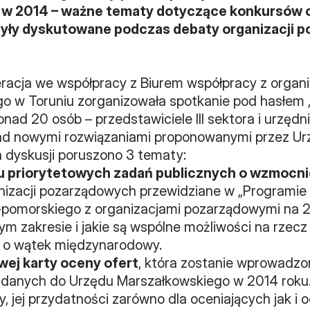
 w 2014 – ważne tematy dotyczące konkursów o
yły dyskutowane podczas debaty organizacji p
eracja we współpracy z Biurem współpracy z organ
o w Toruniu zorganizowała spotkanie pod hasłem 
Ponad 20 osób – przedstawiciele III sektora i urzędn
d nowymi rozwiązaniami proponowanymi przez Urz
dyskusji poruszono 3 tematy:
u priorytetowych zadań publicznych o wzmocni
nizacji pozarządowych przewidziane w „Programie
omorskiego z organizacjami pozarządowymi na 201
ym zakresie i jakie są wspólne możliwości na rzecz 
 o wątek międzynarodowy.
wej karty oceny ofert
, która zostanie wprowadzo
danych do Urzędu Marszałkowskiego w 2014 roku. D
y, jej przydatności zarówno dla oceniających jak i 