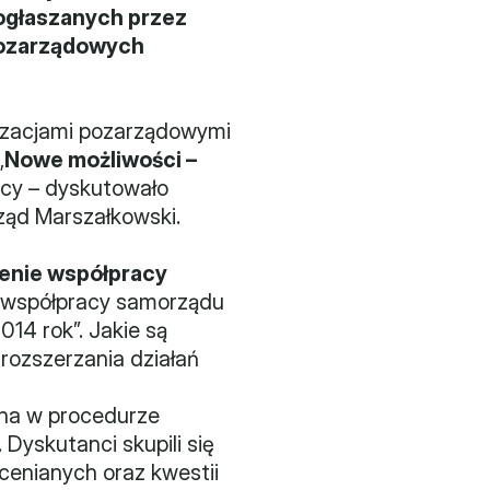
głaszanych przez 
ozarządowych 
izacjami pozarządowymi 
„
Nowe możliwości – 
icy – dyskutowało 
ąd Marszałkowski. 
enie współpracy 
 współpracy samorządu 
4 rok”. Jakie są 
rozszerzania działań 
na w procedurze 
yskutanci skupili się 
ocenianych oraz kwestii 