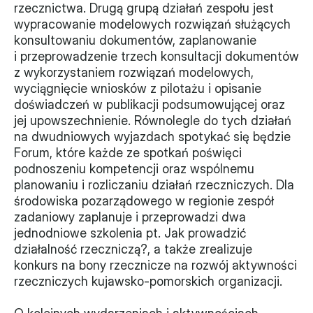
rzecznictwa. Drugą grupą działań zespołu jest 
Monitorujemy
wypracowanie modelowych rozwiązań służących 
konsultowaniu dokumentów, zaplanowanie 
Działania z ostatnich lat
i przeprowadzenie trzech konsultacji dokumentów 
z wykorzystaniem rozwiązań modelowych, 
Sprawy
wyciągnięcie wniosków z pilotażu i opisanie 
doświadczeń w publikacji podsumowującej oraz 
Forum Dobrego Prawa
jej upowszechnienie. Równolegle do tych działań 
na dwudniowych wyjazdach spotykać się będzie 
Certyfikujemy
Forum, które każde ze spotkań poświęci 
podnoszeniu kompetencji oraz wspólnemu 
Certyfikat
planowaniu i rozliczaniu działań rzeczniczych. Dla 
środowiska pozarządowego w regionie zespół 
Edycja 2024
zadaniowy zaplanuje i przeprowadzi dwa 
Laureaci
jednodniowe szkolenia pt. Jak prowadzić 
działalność rzeczniczą?, a także zrealizuje 
konkurs na bony rzecznicze na rozwój aktywności 
rzeczniczych kujawsko-pomorskich organizacji. 