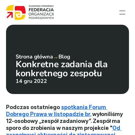
Strona główna
Aktualności
Projekty
Strona główna
→
Blog
Konkretne zadania dla 
Członkowie
konkretnego zespołu
English summary
14 gru 2022
Kontakt
Federacja
Podczas ostatniego 
spotkania Forum 
Dobrego Prawa w listopadzie br.
 wyłoniliśmy 
Statut i sprawozdania
12-osobowy „zespół zadaniowy”. Zespół ma 
sporo do zrobienia w naszym projekcie "
Od 
Karta zasad
zespołowej aktywności do zintegrowanej 