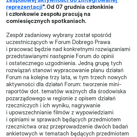
reprezentacji
". Od 07 grudnia członkinie 
Władze
i członkowie zespołu pracują na 
comiesięcznych spotkaniach.
Historia i działania
Zespół zadaniowy wybrany został spośród 
Narzędzie samooceny
uczestniczących w Forum Dobrego Prawa 
i pracować będzie nad konkretnymi rozwiązaniami 
Kalendarz działań
przedstawianymi następnie Forum do opinii 
i ostatecznego uzgodnienia. Jedną grupę tych 
Projekty
rozwiązań stanowi wypracowanie planu działań 
Forum na kolejne trzy lata, w tym trzech nowych 
XVII forum NGO
aktywności dla działań Forum: tworzenie mini-
raportów dot. tematów ważnych dla środowiska 
Projekt z powiatem
pozarządowego w regionie z opisem działań 
rzeczniczych i ich wyniku, nagrywanie 
Przystąp
i upowszechnianie filmów z wypowiedziami 
Członkostwo
i opiniami w sprawach będących przedmiotem 
rzecznictwa oraz przeprowadzenie dwóch badań 
ankietowych w tematach będących przedmiotem 
Procedura