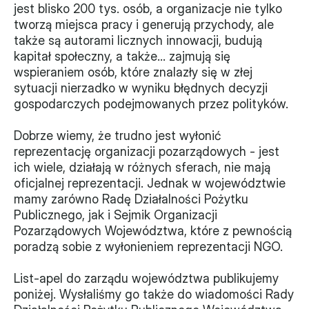
jest blisko 200 tys. osób, a organizacje nie tylko 
Monitorujemy
tworzą miejsca pracy i generują przychody, ale 
także są autorami licznych innowacji, budują 
Działania z ostatnich lat
kapitał społeczny, a także… zajmują się 
wspieraniem osób, które znalazły się w złej 
Sprawy
sytuacji nierzadko w wyniku błędnych decyzji 
gospodarczych podejmowanych przez polityków.
Forum Dobrego Prawa
Dobrze wiemy, że trudno jest wyłonić 
Certyfikujemy
reprezentację organizacji pozarządowych - jest 
Certyfikat
ich wiele, działają w różnych sferach, nie mają 
oficjalnej reprezentacji. Jednak w województwie 
mamy zarówno Radę Działalności Pożytku 
Edycja 2024
Publicznego, jak i Sejmik Organizacji 
Laureaci
Pozarządowych Województwa, które z pewnością 
poradzą sobie z wyłonieniem reprezentacji NGO.
List-apel do zarządu województwa publikujemy 
poniżej. Wysłaliśmy go także do wiadomości Rady 