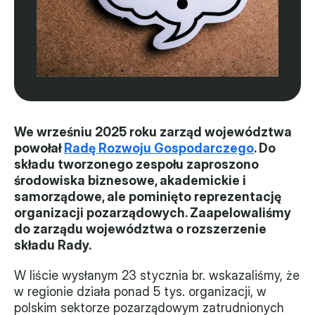
Władze
Historia i działania
Narzędzie samooceny
Kalendarz działań
We wrześniu 2025 roku zarząd województwa 
powołał 
Radę Rozwoju Gospodarczego
. Do 
Projekty
składu tworzonego zespołu zaproszono 
środowiska biznesowe, akademickie i 
XVII forum NGO
samorządowe, ale pominięto reprezentację 
organizacji pozarządowych. Zaapelowaliśmy 
Projekt z powiatem
do zarządu województwa o rozszerzenie 
Przystąp
składu Rady.
Członkostwo
W liście wysłanym 23 stycznia br. wskazaliśmy, że 
w regionie działa ponad 5 tys. organizacji, w 
polskim sektorze pozarządowym zatrudnionych 
Procedura