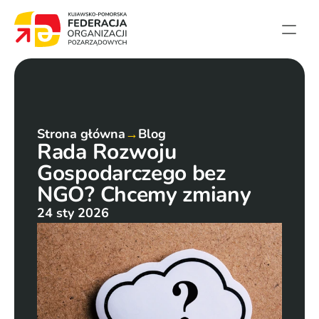
Strona główna
Aktualności
Projekty
Strona główna
→
Blog
Rada Rozwoju 
Członkowie
Gospodarczego bez 
English summary
NGO? Chcemy zmiany
Kontakt
24 sty 2026
Federacja
Statut i sprawozdania
Karta zasad