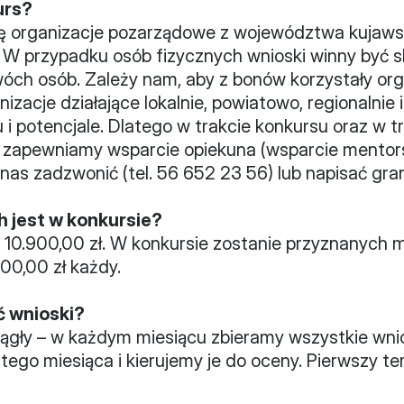
urs?
ę organizacje pozarządowe z województwa kujaws
. W przypadku osób fizycznych wnioski winny być s
wóch osób. Zależy nam, aby z bonów korzystały org
izacje działające lokalnie, powiatowo, regionalnie i
 potencjale. Dlatego w trakcie konkursu oraz w trak
zapewniamy wsparcie opiekuna (wsparcie mentorsk
as zadzwonić (tel. 56 652 23 56) lub napisać gra
h jest w konkursie?
 10.900,00 zł. W konkursie zostanie przyznanych 
00,00 zł każdy.
ć wnioski?
ągły – w każdym miesiącu zbieramy wszystkie wnios
tego miesiąca i kierujemy je do oceny. Pierwszy ter