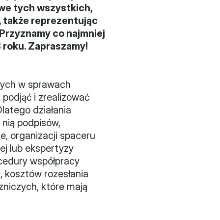
we tych wszystkich, 
, także reprezentując 
Przyznamy co najmniej 
 roku. Zapraszamy!
wych w sprawach 
odjąć i zrealizować 
atego działania 
nią podpisów, 
 organizacji spaceru 
j lub ekspertyzy 
cedury współpracy 
 kosztów rozesłania 
niczych, które mają 