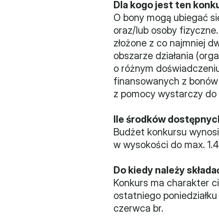
Dla kogo jest ten konk
O bony mogą ubiegać si
oraz/lub osoby fizyczne
złożone z co najmniej d
obszarze działania (organ
o różnym doświadczeniu i
finansowanych z bonów 
z pomocy wystarczy do n
Ile środków dostępnyc
Budżet konkursu wynosi
w wysokości do max. 1.4
Do kiedy należy składa
Konkurs ma charakter ci
ostatniego poniedziałku 
czerwca br.