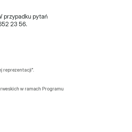
W przypadku pytań 
652 23 56.
eprezentacji". 

Norweskich w ramach Programu 