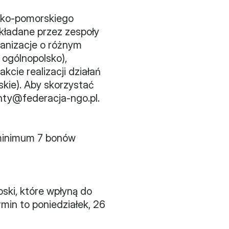
ko-pomorskiego 
kładane przez zespoły 
anizacje o różnym 
 ogólnopolsko), 
cie realizacji działań 
ie). Aby skorzystać 
nty@federacja-ngo.pl.
minimum 7 bonów 
ki, które wpłyną do 
min to poniedziałek, 26 