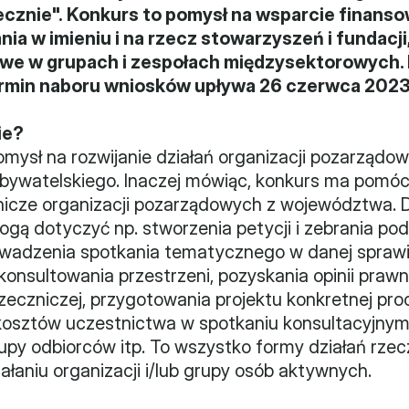
cznie". Konkurs to pomysł na wsparcie finanso
ia w imieniu i na rzecz stowarzyszeń i fundacji
we w grupach i zespołach międzysektorowych. 
ermin naboru wniosków upływa 26 czerwca 2023
ie?
mysł na rozwijanie działań organizacji pozarządo
bywatelskiego. Inaczej mówiąc, konkurs ma pomóc p
nicze organizacji pozarządowych z województwa. Dl
ą dotyczyć np. stworzenia petycji i zebrania pod 
wadzenia spotkania tematycznego w danej sprawie,
sultowania przestrzeni, pozyskania opinii prawne
zeczniczej, przygotowania projektu konkretnej pro
osztów uczestnictwa w spotkaniu konsultacyjnym,
upy odbiorców itp. To wszystko formy działań rzecz
aniu organizacji i/lub grupy osób aktywnych.