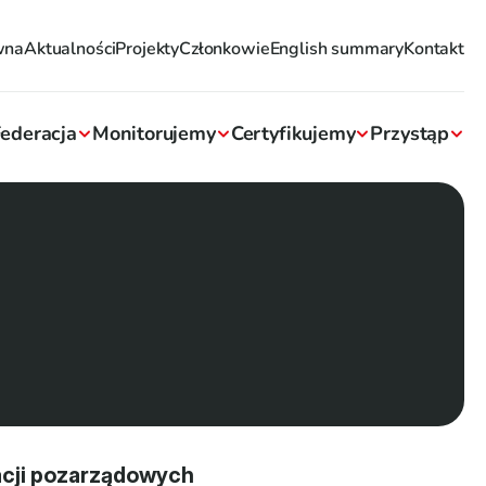
wna
Aktualności
Projekty
Członkowie
English summary
Kontakt
ederacja
Monitorujemy
Certyfikujemy
Przystąp
cji pozarządowych 