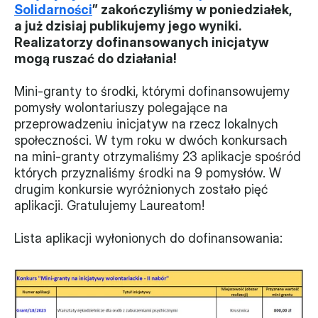
Solidarności
” zakończyliśmy w poniedziałek, 
Władze
a już dzisiaj publikujemy jego wyniki. 
Realizatorzy dofinansowanych inicjatyw 
Historia i działania
mogą ruszać do działania!
Narzędzie samooceny
Mini-granty to środki, którymi dofinansowujemy 
pomysły wolontariuszy polegające na 
Kalendarz działań
przeprowadzeniu inicjatyw na rzecz lokalnych 
społeczności. W tym roku w dwóch konkursach 
Projekty
na mini-granty otrzymaliśmy 23 aplikacje spośród 
których przyznaliśmy środki na 9 pomysłów. W 
XVII forum NGO
drugim konkursie wyróżnionych zostało pięć 
aplikacji. Gratulujemy Laureatom!
Projekt z powiatem
Lista aplikacji wyłonionych do dofinansowania:
Przystąp
Członkostwo
Procedura