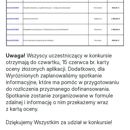
Monitorujemy
Działania z ostatnich lat
Sprawy
Forum Dobrego Prawa
Uwaga!
 Wszyscy uczestniczący w konkursie 
Certyfikujemy
otrzymają do czwartku, 15 czerwca br. karty 
oceny złożonych aplikacji. Dodatkowo, dla 
Certyfikat
Wyróżnionych zaplanowaliśmy spotkanie 
informacyjne, które ma pomóc w przygotowaniu 
Edycja 2024
do rozliczenia przyznanego dofinansowania. 
Spotkanie zostanie zorganizowane w formule 
Laureaci
zdalnej i informację o nim przekażemy wraz 
z kartą oceny.
Dziękujemy Wszystkim za udział w konkursie!