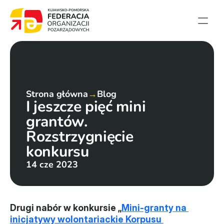
Strona główna
Aktualności
Projekty
Strona główna
→
Blog
I jeszcze pięć mini 
Członkowie
grantów. 
English summary
Rozstrzygnięcie 
Kontakt
konkursu
14 cze 2023
Federacja
Statut i sprawozdania
Drugi nabór w konkursie „
Mini-granty na 
Karta zasad
inicjatywy wolontariackie Korpusu 