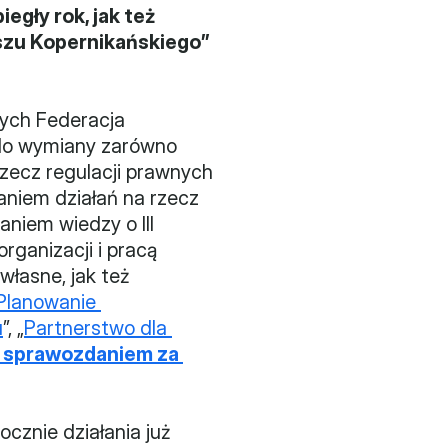
gły rok, jak też 
szu Kopernikańskiego” 
ych Federacja 
do wymiany zarówno 
ecz regulacji prawnych 
niem działań na rzecz 
iem wiedzy o III 
ganizacji i pracą 
łasne, jak też 
Planowanie 
u
”, „
Partnerstwo dla 
 sprawozdaniem za 
ocznie działania już 