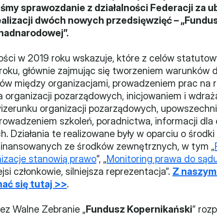
śmy sprawozdanie z działalności Federacji za ubie
realizacji dwóch nowych przedsięwzięć – „Fundu
onadnarodowej”.
ści w 2019 roku wskazuje, które z celów statutow
 roku, głównie zajmując się tworzeniem warunków 
ów między organizacjami, prowadzeniem prac na rz
a organizacji pozarządowych, inicjowaniem i wdraża
zerunku organizacji pozarządowych, upowszechnian
prowadzeniem szkoleń, poradnictwa, informacji dla or
Działania te realizowane były w oparciu o środki w
finansowanych ze środków zewnętrznych, w tym „
izacje stanowią prawo
”, „
Monitoring prawa do sąd
iejsi członkowie, silniejsza reprezentacja”. 
Z naszym
ać się tutaj >>
.
rzez Walne Zebranie „
Fundusz Kopernikański
” rozp