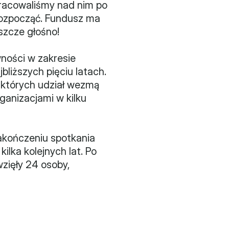
racowaliśmy nad nim po 
rozpocząć. Fundusz ma 
szcze głośno!
ności w zakresie 
liższych pięciu latach. 
których udział wezmą 
anizacjami w kilku 
akończeniu spotkania 
lka kolejnych lat. Po 
zięły 24 osoby, 