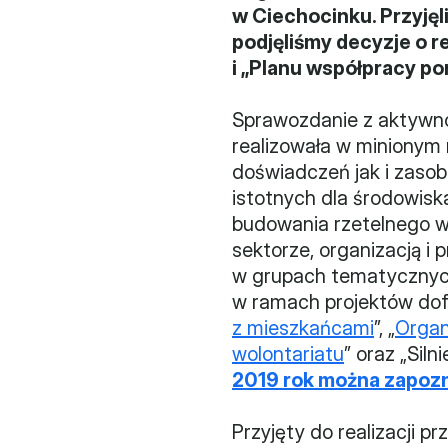
w Ciechocinku. Przyjęli
podjęliśmy decyzje o 
i „Planu współpracy p
Sprawozdanie z aktywno
realizowała w minionym
doświadczeń jak i zasob
istotnych dla środowisk
budowania rzetelnego wi
sektorze, organizacją i 
w grupach tematycznych. 
w ramach projektów do
z mieszkańcami
”, „
Organ
wolontariatu
” oraz „Siln
2019 rok można zapozn
Przyjęty do realizacji p