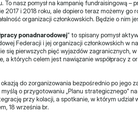
u. To nasz pomysł na kampanię fundraisingową – p
ie 2017 i 2018 roku, ale dopiero teraz możemy go 
łalność organizacji członkowskich. Będzie o nim je
łpracy ponadnarodowej
” to spisany pomysł aktyw
ej Federacji i jej organizacji członkowskich w najb
e się pierwszych pięć wyjazdów zagranicznych, w 
, a których celem jest nawiązanie współpracy z org
 okazją do zorganizowania bezpośrednio po jego z
z myślą o przygotowaniu „Planu strategicznego” na ki
egrację przy kolacji, a spotkanie, w którym udział w
m, 18 września br.