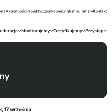
wna
Aktualności
Projekty
Członkowie
English summary
Kontakt
ederacja
Monitorujemy
Certyfikujemy
Przystąp
any
 17 września 