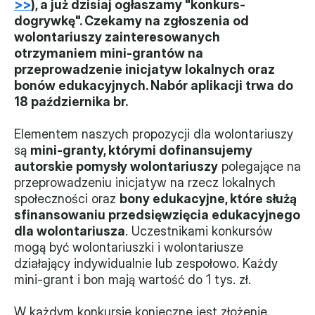
>>
), a już dzisiaj ogłaszamy "konkurs-
dogrywkę". Czekamy na zgłoszenia od 
Władze
wolontariuszy zainteresowanych 
otrzymaniem mini-grantów na 
Historia i działania
przeprowadzenie inicjatyw lokalnych oraz 
bonów edukacyjnych. Nabór aplikacji trwa do 
Narzędzie samooceny
18 października br.
Kalendarz działań
Elementem naszych propozycji dla wolontariuszy 
są 
mini-granty, którymi dofinansujemy 
Projekty
autorskie pomysły wolontariuszy
 polegające na 
XVII forum NGO
przeprowadzeniu inicjatyw na rzecz lokalnych 
społeczności oraz 
bony edukacyjne, które służą 
sfinansowaniu przedsięwzięcia edukacyjnego 
Projekt z powiatem
dla wolontariusza
. Uczestnikami konkursów 
Przystąp
mogą być wolontariuszki i wolontariusze 
działający indywidualnie lub zespołowo. Każdy 
Członkostwo
mini-grant i bon mają wartość do 1 tys. zł.
Procedura
W każdym konkursie konieczne jest złożenie 