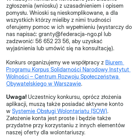
zgłoszenia (wniosku) z uzasadnieniem i opisem 
Monitorujemy
pomysłu. Wnioski są nieskomplikowane, a dla 
wszystkich którzy mieliby z nimi trudności 
Działania z ostatnich lat
oferujemy pomoc w ich wypełnieniu (wystarczy do 
nas napisać: granty@federacja-ngo.pl lub 
Sprawy
zadzwonić: 56 652 23 56, aby uzyskać 
wyjaśnienia lub umówić się na konsultację).
Forum Dobrego Prawa
Certyfikujemy
Konkurs organizujemy we współpracy z 
Biurem 
Programu Korpus Solidarności Narodowy Instytut 
Certyfikat
Wolności – Centrum Rozwoju Społeczeństwa 
Obywatelskiego w Warszawie
.
Edycja 2024
Uwaga! 
Uczestnicy konkursu, oprócz złożenia 
Laureaci
aplikacji, muszą także posiadać aktywne konto 
w 
Systemie Obsługi Wolontariatu (SOW)
. 
Założenie konta jest proste i będzie także 
przydatne przy korzystaniu z innych elementów 
naszej oferty dla wolontariuszy.