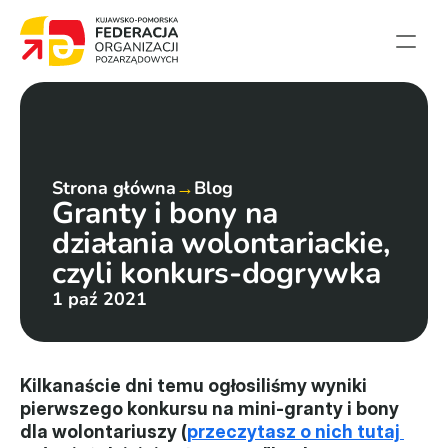
Strona główna
Aktualności
Projekty
Strona główna
→
Blog
Granty i bony na 
Członkowie
działania wolontariackie, 
English summary
czyli konkurs-dogrywka
Kontakt
1 paź 2021
Federacja
Statut i sprawozdania
Kilkanaście dni temu ogłosiliśmy wyniki 
pierwszego konkursu na mini-granty i bony 
Karta zasad
dla wolontariuszy (
przeczytasz o nich tutaj 