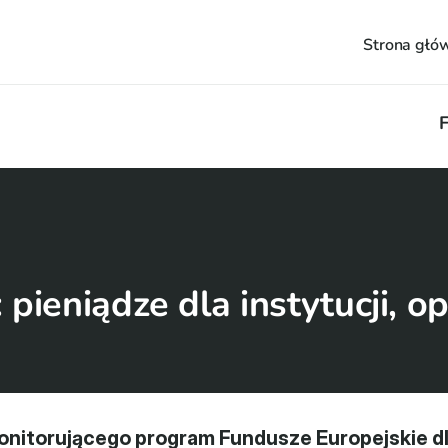
Strona głó
F
 pieniądze dla instytucji, 
nitorującego program Fundusze Europejskie dla