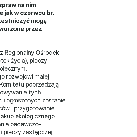
spraw na nim 
 jak w czerwcu br. – 
zestniczyć mogą 
tworzone przez 
z Regionalny Ośrodek 
ek życia), pieczy 
ołecznym. 
o rozwojowi małej 
 Komitetu poprzedzają 
owywanie tych 
cu ogłoszonych zostanie 
ców i przygotowanie 
zakup ekologicznego 
łania badawczo-
 pieczy zastępczej, 