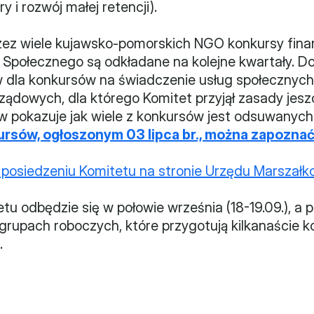
y i rozwój małej retencji).
zez wiele kujawsko-pomorskich NGO konkursy fin
Społecznego są odkładane na kolejne kwartały. Do
 dla konkursów na świadczenie usług społecznych, 
rządowych, dla którego Komitet przyjął zasady jes
pokazuje jak wiele z konkursów jest odsuwanych n
ów, ogłoszonym 03 lipca br., można zapoznać 
V posiedzeniu Komitetu na stronie Urzędu Marszał
tu odbędzie się w połowie września (18-19.09.), a 
grupach roboczych, które przygotują kilkanaście k
.