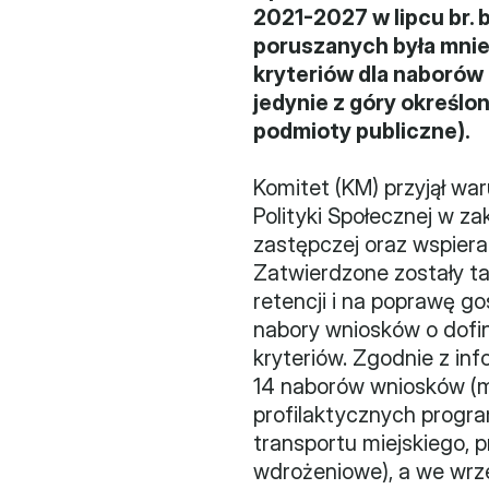
2021-2027 w lipcu br. 
poruszanych była mniej
kryteriów dla naborów 
jedynie z góry określo
podmioty publiczne).
Komitet (KM) przyjął w
Polityki Społecznej w za
zastępczej oraz wspiera
Zatwierdzone zostały ta
retencji i na poprawę g
nabory wniosków o dofi
kryteriów. Zgodnie z in
14 naborów wniosków (m.
profilaktycznych progra
transportu miejskiego, 
wdrożeniowe), a we wrześ