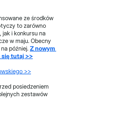
ansowane ze środków 
tyczy to zarówno 
jak i konkursu na 
zcze w maju. Obecny 
a później. 
Z nowym 
się tutaj >>
kowskiego >>
przed posiedzeniem 
olejnych zestawów 