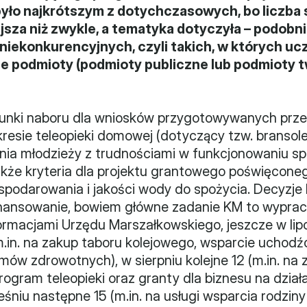
było najkrótszym z dotychczasowych, bo liczba 
sza niż zwykle, a tematyka dotyczyła – podobnie
niekonkurencyjnych, czyli takich, w których uc
ne podmioty (podmioty publiczne lub podmioty 
arunki naboru dla wniosków przygotowywanych prze
kresie teleopieki domowej (dotyczący tzw. bransolet
nia młodzieży z trudnościami w funkcjonowaniu sp
kże kryteria dla projektu grantowego poświęconeg
ospodarowania i jakości wody do spożycia. Decyzje
nansowanie, bowiem główne zadanie KM to wyprac
formacjami Urzędu Marszałkowskiego, jeszcze w lip
in. na zakup taboru kolejowego, wsparcie uchodź
mów zdrowotnych), w sierpniu kolejne 12 (m.in. na 
program teleopieki oraz granty dla biznesu na dzia
niu następne 15 (m.in. na usługi wsparcia rodziny i