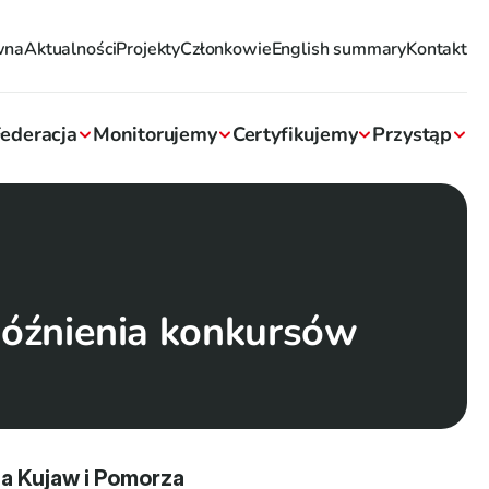
wna
Aktualności
Projekty
Członkowie
English summary
Kontakt
ederacja
Monitorujemy
Certyfikujemy
Przystąp
opóźnienia konkursów
 Kujaw i Pomorza 