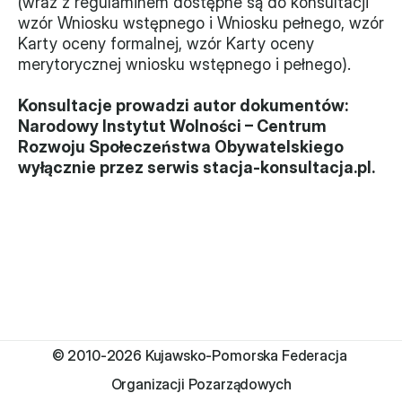
(wraz z regulaminem dostępne są do konsultacji 
wzór Wniosku wstępnego i Wniosku pełnego, wzór 
Monitorujemy
Karty oceny formalnej, wzór Karty oceny 
merytorycznej wniosku wstępnego i pełnego).
Działania z ostatnich lat
Konsultacje prowadzi autor dokumentów: 
Sprawy
Narodowy Instytut Wolności – Centrum 
Rozwoju Społeczeństwa Obywatelskiego 
Forum Dobrego Prawa
wyłącznie przez serwis stacja-konsultacja.pl.
Certyfikujemy
Certyfikat
Edycja 2024
Laureaci
© 2010-2026 Kujawsko-Pomorska Federacja 
Organizacji Pozarządowych