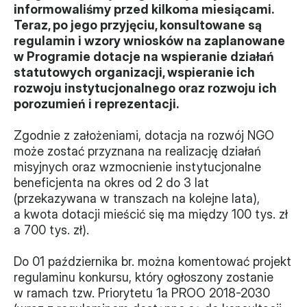
informowaliśmy przed kilkoma miesiącami. 
Władze
Teraz, po jego przyjęciu, konsultowane są 
regulamin i wzory wniosków na zaplanowane 
Historia i działania
w Programie dotacje na wspieranie działań 
statutowych organizacji, wspieranie ich 
Narzędzie samooceny
rozwoju instytucjonalnego oraz rozwoju ich 
porozumień i reprezentacji.
Kalendarz działań
Zgodnie z założeniami, dotacja na rozwój NGO 
Projekty
może zostać przyznana na realizację działań 
misyjnych oraz wzmocnienie instytucjonalne 
XVII forum NGO
beneficjenta na okres od 2 do 3 lat 
(przekazywana w transzach na kolejne lata), 
Projekt z powiatem
a kwota dotacji mieścić się ma między 100 tys. zł 
a 700 tys. zł).
Przystąp
Do 01 października br. można komentować projekt 
Członkostwo
regulaminu konkursu, który ogłoszony zostanie 
w ramach tzw. Priorytetu 1a PROO 2018-2030 
Procedura