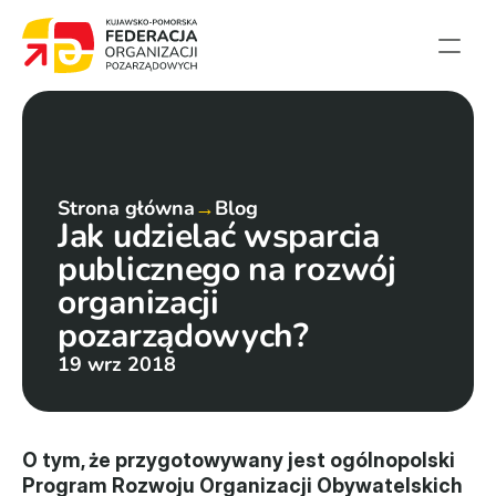
Strona główna
Aktualności
Projekty
Strona główna
→
Blog
Jak udzielać wsparcia 
Członkowie
publicznego na rozwój 
English summary
organizacji 
Kontakt
pozarządowych?
19 wrz 2018
Federacja
Statut i sprawozdania
O tym, że przygotowywany jest ogólnopolski 
Karta zasad
Program Rozwoju Organizacji Obywatelskich 