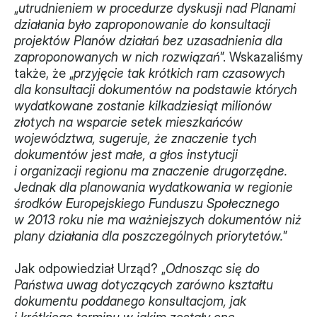
„
utrudnieniem w procedurze dyskusji nad Planami 
Monitorujemy
działania było zaproponowanie do konsultacji 
projektów Planów działań bez uzasadnienia dla 
Działania z ostatnich lat
zaproponowanych w nich rozwiązań
”. Wskazaliśmy 
także, że „
przyjęcie tak krótkich ram czasowych 
Sprawy
dla konsultacji dokumentów na podstawie których 
wydatkowane zostanie kilkadziesiąt milionów 
Forum Dobrego Prawa
złotych na wsparcie setek mieszkańców 
województwa, sugeruje, że znaczenie tych 
Certyfikujemy
dokumentów jest małe, a głos instytucji 
i organizacji regionu ma znaczenie drugorzędne. 
Certyfikat
Jednak dla planowania wydatkowania w regionie 
środków Europejskiego Funduszu Społecznego 
Edycja 2024
w 2013 roku nie ma ważniejszych dokumentów niż 
Laureaci
plany działania dla poszczególnych priorytetów.
”
Jak odpowiedział Urząd? „
Odnosząc się do 
Państwa uwag dotyczących zarówno kształtu 
dokumentu poddanego konsultacjom, jak 