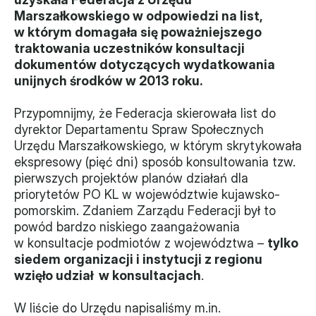
Marszałkowskiego w odpowiedzi na list, 
Władze
w którym domagała się poważniejszego 
traktowania uczestników konsultacji 
Historia i działania
dokumentów dotyczących wydatkowania 
unijnych środków w 2013 roku.
Narzędzie samooceny
Przypomnijmy, że Federacja skierowała list do 
Kalendarz działań
dyrektor Departamentu Spraw Społecznych 
Urzędu Marszałkowskiego, w którym skrytykowała 
Projekty
ekspresowy (pięć dni) sposób konsultowania tzw. 
pierwszych projektów planów działań dla 
XVII forum NGO
priorytetów PO KL w województwie kujawsko-
pomorskim. Zdaniem Zarządu Federacji był to 
Projekt z powiatem
powód bardzo niskiego zaangażowania 
w konsultacje podmiotów z województwa – 
tylko 
Przystąp
siedem organizacji i instytucji z regionu 
Członkostwo
wzięło udział  w konsultacjach
.
W liście do Urzędu napisaliśmy m.in. 
Procedura