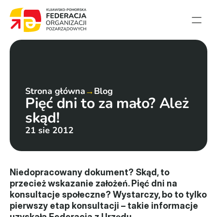
Strona główna
Aktualności
Projekty
Strona główna
→
Blog
Pięć dni to za mało? Ależ 
Członkowie
skąd!
English summary
21 sie 2012
Kontakt
Federacja
Niedopracowany dokument? Skąd, to 
przecież wskazanie założeń. Pięć dni na 
Statut i sprawozdania
konsultacje społeczne? Wystarczy, bo to tylko 
pierwszy etap konsultacji – takie informacje 
Karta zasad
uzyskała Federacja z Urzędu 