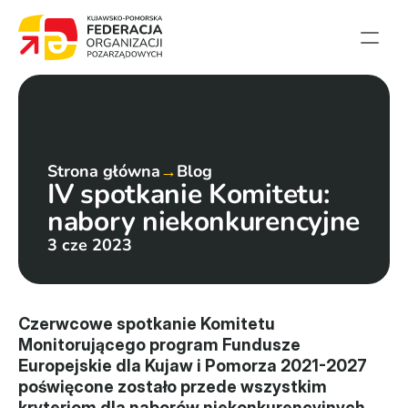
Strona główna
Aktualności
Projekty
Strona główna
→
Blog
IV spotkanie Komitetu: 
Członkowie
nabory niekonkurencyjne
English summary
3 cze 2023
Kontakt
Federacja
Czerwcowe spotkanie Komitetu 
Monitorującego program Fundusze 
Statut i sprawozdania
Europejskie dla Kujaw i Pomorza 2021-2027 
poświęcone zostało przede wszystkim 
Karta zasad
kryteriom dla naborów niekonkurencyjnych. 