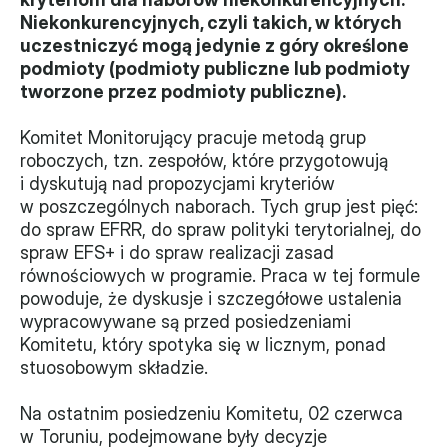
Niekonkurencyjnych, czyli takich, w których 
Władze
uczestniczyć mogą jedynie z góry określone 
podmioty (podmioty publiczne lub podmioty 
Historia i działania
tworzone przez podmioty publiczne).
Narzędzie samooceny
Komitet Monitorujący pracuje metodą grup 
roboczych, tzn. zespołów, które przygotowują 
Kalendarz działań
i dyskutują nad propozycjami kryteriów 
w poszczególnych naborach. Tych grup jest pięć: 
Projekty
do spraw EFRR, do spraw polityki terytorialnej, do 
spraw EFS+ i do spraw realizacji zasad 
XVII forum NGO
równościowych w programie. Praca w tej formule 
powoduje, że dyskusje i szczegółowe ustalenia 
Projekt z powiatem
wypracowywane są przed posiedzeniami 
Komitetu, który spotyka się w licznym, ponad 
Przystąp
stuosobowym składzie.
Członkostwo
Na ostatnim posiedzeniu Komitetu, 02 czerwca 
w Toruniu, podejmowane były decyzje 
Procedura