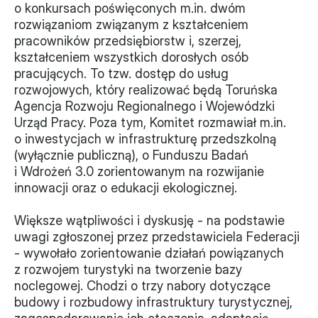
o konkursach poświęconych m.in. dwóm 
Monitorujemy
rozwiązaniom związanym z kształceniem 
pracowników przedsiębiorstw i, szerzej, 
Działania z ostatnich lat
kształceniem wszystkich dorosłych osób 
pracujących. To tzw. dostęp do usług 
Sprawy
rozwojowych, który realizować będą Toruńska 
Agencja Rozwoju Regionalnego i Wojewódzki 
Forum Dobrego Prawa
Urząd Pracy. Poza tym, Komitet rozmawiał m.in. 
o inwestycjach w infrastrukturę przedszkolną 
Certyfikujemy
(wyłącznie publiczną), o Funduszu Badań 
i Wdrożeń 3.0 zorientowanym na rozwijanie 
Certyfikat
innowacji oraz o edukacji ekologicznej.
Edycja 2024
Większe wątpliwości i dyskusję - na podstawie 
Laureaci
uwagi zgłoszonej przez przedstawiciela Federacji 
- wywołało zorientowanie działań powiązanych 
z rozwojem turystyki na tworzenie bazy 
noclegowej. Chodzi o trzy nabory dotyczące 
budowy i rozbudowy infrastruktury turystycznej, 