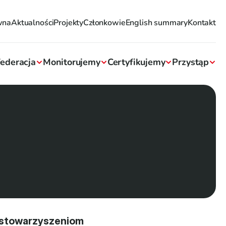
wna
Aktualności
Projekty
Członkowie
English summary
Kontakt
ederacja
Monitorujemy
Certyfikujemy
Przystąp
 stowarzyszeniom 