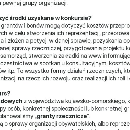
 pewnej grupy organizacji.
yć środki uzyskane w konkursie?
z grantów i bonów mogą dotyczyć kosztów przeprow
ch w celu stworzenia ich reprezentacji, przeprowa
 i złożenia petycji w danej sprawie, pozyskania opin
anej sprawy rzeczniczej, przygotowania projektu k
samorząd, stworzenia zakładki na www informującej
czestnictwa w spotkaniu konsultacyjnym, kosztów 
ców itp. To wszystko formy działań rzeczniczych, k
zacji na rzecz ich rozwoju oraz realizacji ich roli 
urs?
ządowych
 z województwa kujawsko-pomorskiego, kt
upy osób, konkretnej społeczności lub konkretnej g
aplanowaliśmy „
granty rzecznicze
”.
ją o sprawy organizacji obywatelskich, albo reprez