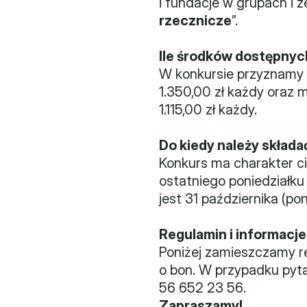
i fundacje w grupach i 
rzecznicze
”.
Ile środków dostępnyc
W konkursie przyznamy 
1.350,00 zł każdy oraz m
1.115,00 zł każdy.
Do kiedy należy składa
Konkurs ma charakter ci
ostatniego poniedziałku
jest 31 października (pon
Regulamin i informacje
Poniżej zamieszczamy re
o bon. W przypadku pyta
56 652 23 56.
Zapraszamy!