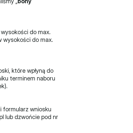
liśmy „
bony 
w wysokości do max. 
w wysokości do max. 
ki, które wpłyną do 
niku terminem naboru 
k).
 formularz wniosku 
l lub dzwońcie pod nr 