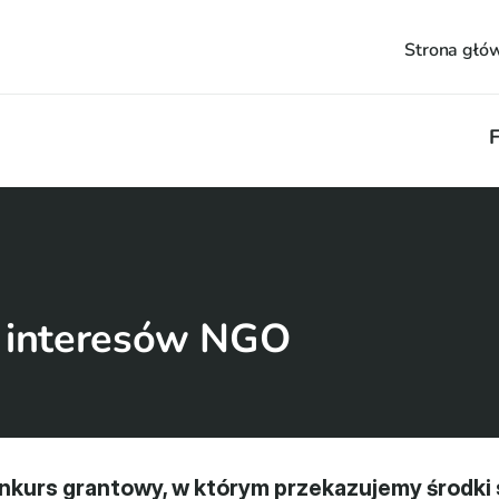
Strona głó
F
o interesów NGO
kurs grantowy, w którym przekazujemy środki