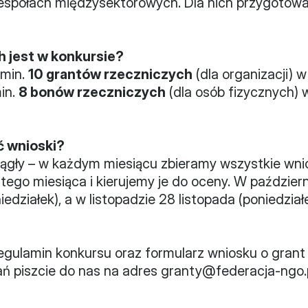
zespołach międzysektorowych. Dla nich przygotowa
h jest w konkursie?
min. 
10 grantów rzeczniczych
 (dla organizacji) 
in. 
8 bonów rzeczniczych
 (dla osób fizycznych) 
ć wnioski?
ągły – w każdym miesiącu zbieramy wszystkie wnios
 tego miesiąca i kierujemy je do oceny. W paździer
iedziałek), a w listopadzie 28 listopada (poniedziałe
gulamin konkursu oraz formularz wniosku o grant i
ń piszcie do nas na adres granty@federacja-ngo.p