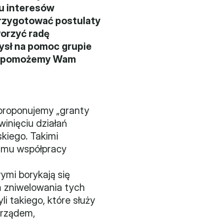
u interesów 
rzygotować postulaty 
orzyć radę 
ł na pomoc grupie 
ję pomożemy Wam 
roponujemy „granty 
inięciu działań 
iego. Takimi 
amu współpracy 
mi borykają się 
 zniwelowania tych 
 takiego, które służy 
rządem, 