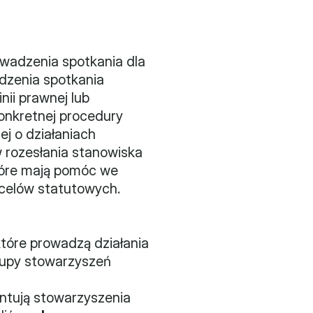
adzenia spotkania dla 
dzenia spotkania 
ii prawnej lub 
onkretnej procedury 
 o działaniach 
rozesłania stanowiska 
tóre mają pomóc we 
i celów statutowych.
óre prowadzą działania 
rupy stowarzyszeń 
entują stowarzyszenia 