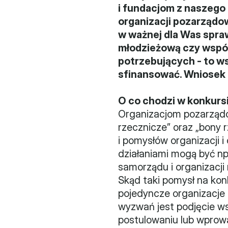
i fundacjom z naszego 
organizacji pozarządo
w ważnej dla Was spraw
młodzieżową czy wspó
potrzebujących - to w
sfinansować. Wniosek o
O co chodzi w konkurs
Organizacjom pozarządo
rzecznicze” oraz „bony r
i pomysłów organizacji 
działaniami mogą być n
samorządu i organizacji n
Skąd taki pomysł na kon
pojedyncze organizacje
wyzwań jest podjęcie wsp
postulowaniu lub wprow