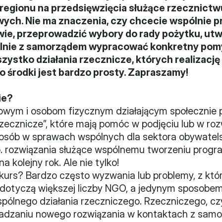
regionu na przedsięwzięcia służące rzecznictw
wych. Nie ma znaczenia, czy chcecie wspólnie p
ie, przeprowadzić wybory do rady pożytku, utw
lnie z samorządem wypracować konkretny pomys
szystko działania rzecznicze, których realizac
 środki jest bardzo prosty. Zapraszamy!
ie?
wym i osobom fizycznym działającym społecznie p
zecznicze”, które mają pomóc w podjęciu lub w rozw
i osób w sprawach wspólnych dla sektora obywatelsk
p. rozwiązania służące wspólnemu tworzeniu progr
a kolejny rok. Ale nie tylko!
kurs? Bardzo często wyzwania lub problemy, z który
 dotyczą większej liczby NGO, a jedynym sposobem
ólnego działania rzeczniczego. Rzeczniczego, czyli
adzaniu nowego rozwiązania w kontaktach z samo