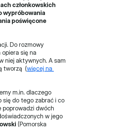
jach członkowskich 
o wypróbowania 
ania poświęcone 
ji. Do rozmowy 
piera się na 
w niej aktywnych. A sam 
 tworzą  (
więcej na 
my m.in. dlaczego 
się do tego zabrać i co 
ie poprowadzi dwóch 
oświadczonych w jego 
bowski
 (Pomorska 