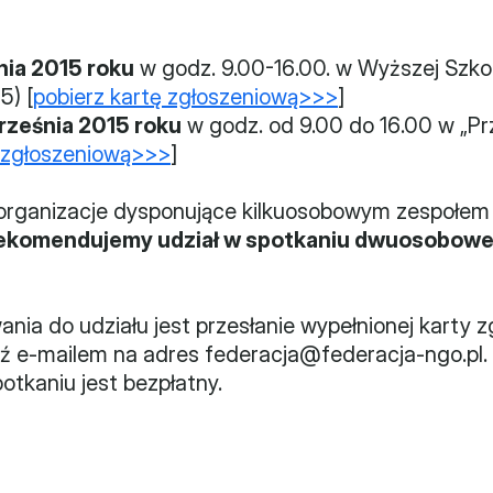
nia 2015 roku
 w godz. 9.00-16.00. w Wyższej Szko
5) [
pobierz kartę zgłoszeniową>>>
]
rześnia 2015 roku
 w godz. od 9.00 do 16.00 w „Prz
ę zgłoszeniową>>>
]
organizacje dysponujące kilkuosobowym zespołem (
ekomendujemy udział w spotkaniu dwuosobowej r
nia do udziału jest przesłanie wypełnionej karty z
 e-mailem na adres federacja@federacja-ngo.pl. L
otkaniu jest bezpłatny.