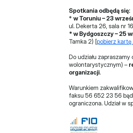
Spotkania odbędą się:
* 
w Toruniu – 23 wrześ
ul. Dekerta 26, sala nr 16
* w Bydgoszczy – 25 w
Tamka 2) [
pobierz kart
Do udziału zapraszamy 
wolontarystycznym) – 
r
organizacji
.
Warunkiem zakwalifikowa
faksu 56 652 23 56 bądź
ograniczona. Udział w sp