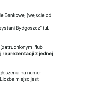
le Bankowej (wejście od 
ystani Bydgoszcz” (ul. 
zatrudnionym i/lub 
eprezentacji z jednej 
głoszenia na numer 
iczba miejsc jest 