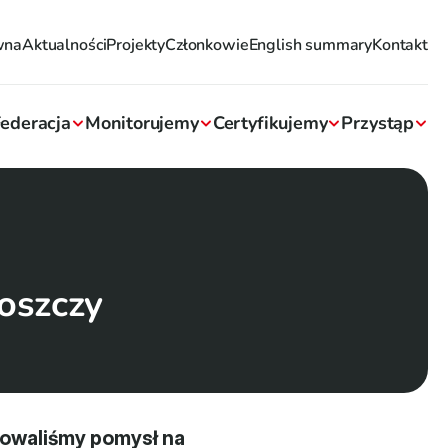
wna
Aktualności
Projekty
Członkowie
English summary
Kontakt
ederacja
Monitorujemy
Certyfikujemy
Przystąp
oszczy
owaliśmy pomysł na 