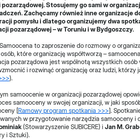
 pozarządowej. Stosujemy go sami w organizac
iadczeń. Zachęcamy również inne organizacje d
cji pomysłu i dlatego organizujemy dwa spotk
cji pozarządowej – w Toruniu i w Bydgoszczy.
amoocena to zaproszenie do rozmowy o organizac
sób, które organizację współtworzą – samoocena o
acja pozarządowa jest wspólnotą wszystkich osób 
ocnić i rozwinąć organizację oraz ludzi, którzy ją
>>>
).
ym samoocenie w organizacji pozarządowej opowie
ces samooceny w swojej organizacji, w jaki sposób 
oceny [
Ramowy program spotkania >>>
]. Spotkan
wanych w przygotowanie narzędzia samooceny i d
ominiak
 (Stowarzyszenie SUBICERE) i 
Jan M. Gra
 i Sztuki).