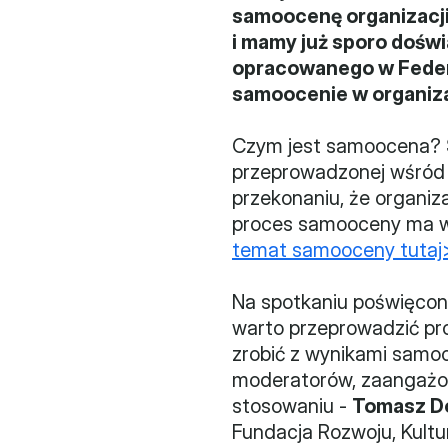
samoocenę organizacji
i mamy już sporo dośw
opracowanego w Federa
samoocenie w organiza
Czym jest samoocena? S
przeprowadzonej wśród o
przekonaniu, że organiz
proces samooceny ma wzm
temat samooceny tutaj
Na spotkaniu poświęcon
warto przeprowadzić pro
zrobić z wynikami samo
moderatorów, zaangażo
stosowaniu - 
Tomasz D
Fundacja Rozwoju, Kultury