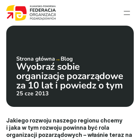
Strona główna
Aktualności
Projekty
Strona główna
→
Blog
Wyobraź sobie 
Członkowie
organizacje pozarządowe 
English summary
za 10 lat i powiedz o tym
Kontakt
25 cze 2013
Federacja
Statut i sprawozdania
Jakiego rozwoju naszego regionu chcemy 
i jaka w tym rozwoju powinna być rola 
Karta zasad
organizacji pozarządowych – właśnie teraz na 