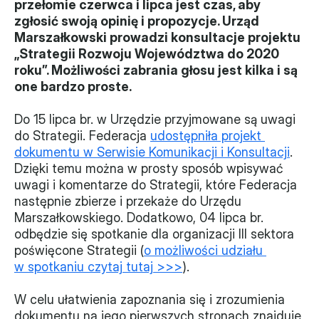
przełomie czerwca i lipca jest czas, aby 
zgłosić swoją opinię i propozycje. Urząd 
Władze
Marszałkowski prowadzi konsultacje projektu 
„Strategii Rozwoju Województwa do 2020 
Historia i działania
roku”. Możliwości zabrania głosu jest kilka i są 
one bardzo proste.
Narzędzie samooceny
Do 15 lipca br. w Urzędzie przyjmowane są uwagi 
Kalendarz działań
do Strategii. Federacja 
udostępniła projekt 
dokumentu w Serwisie Komunikacji i Konsultacji
. 
Projekty
Dzięki temu można w prosty sposób wpisywać 
XVII forum NGO
uwagi i komentarze do Strategii, które Federacja 
następnie zbierze i przekaże do Urzędu 
Marszałkowskiego. Dodatkowo, 04 lipca br. 
Projekt z powiatem
odbędzie się spotkanie dla organizacji III sektora 
Przystąp
poświęcone Strategii (
o możliwości udziału 
w spotkaniu czytaj tutaj >>>
).
Członkostwo
W celu ułatwienia zapoznania się i zrozumienia 
Procedura
dokumentu na jego pierwszych stronach znajduje 