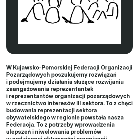
Władze
Historia i działania
Narzędzie samooceny
Kalendarz działań
Projekty
W Kujawsko-Pomorskiej Federacji Organizacji 
Pozarządowych poszukujemy rozwiązań 
XVII forum NGO
i podejmujemy działania służące rozwijaniu 
zaangażowania reprezentantek 
Projekt z powiatem
i reprezentantów organizacji pozarządowych 
w rzecznictwo interesów III sektora. To z chęci 
Przystąp
budowania reprezentacji sektora 
obywatelskiego w regionie powstała nasza 
Członkostwo
Federacja. To z potrzeby wprowadzenia 
ulepszeń i niwelowania problemów 
Procedura
w codziennej aktywności organizacji 