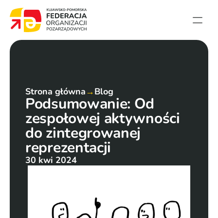
Strona główna
Aktualności
Projekty
Strona główna
→
Blog
Podsumowanie: Od 
Członkowie
zespołowej aktywności 
English summary
do zintegrowanej 
Kontakt
reprezentacji
30 kwi 2024
Federacja
Statut i sprawozdania
Karta zasad