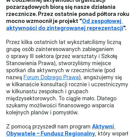
pozarządowych biorą się nasze działania 
Monitorujemy
rzecznicze. Przez ostatnie ponad półtora roku 
mocno wzmocnił je projekt "
Od zespołowej 
Działania z ostatnich lat
aktywności do zintegrowanej reprezentacji
".
Sprawy
Przez kilka ostatnich lat wykształciliśmy liczną 
grupę osób zainteresowanych zabieganiem 
Forum Dobrego Prawa
o sprawy III sektora (przez warsztaty i Szkołę 
Certyfikujemy
Stanowienia Prawa), stworzyliśmy miejsce 
spotkań dla aktywnych w rzecznictwie (pod 
Certyfikat
nazwą 
Forum Dobrego Prawa
), angażujemy się 
w kilkanaście konsultacji rocznie i uczestniczymy 
Edycja 2024
w kilkunastu zespołach i grupach 
międzysektorowych. To ciągle mało. Dlatego 
Laureaci
szukamy możliwości finansowego wsparcia 
kolejnych planów i pomysłów.
Z pomocą przyszedł nam program 
Aktywni 
Obywatele – Fundusz Regionalny
, który wsparł 