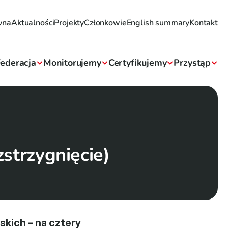
wna
Aktualności
Projekty
Członkowie
English summary
Kontakt
ederacja
Monitorujemy
Certyfikujemy
Przystąp
zstrzygnięcie)
kich – na cztery 