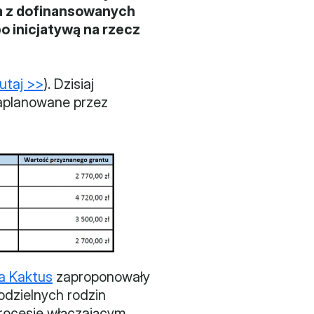
da z dofinansowanych 
o inicjatywą na rzecz 
utaj >>
). Dzisiaj 
aplanowane przez 
a Kaktus
 zaproponowały 
dzielnych rodzin 
ocesie włączającym 