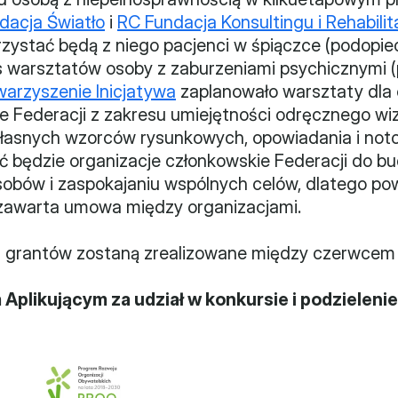
dacja Światło
 i 
RC Fundacja Konsultingu i Rehabilita
ystać będą z niego pacjenci w śpiączce (podopiecz
s warsztatów osoby z zaburzeniami psychicznymi (
warzyszenie Inicjatywa
 zaplanowało warsztaty dla 
e Federacji z zakresu umiejętności odręcznego wizu
ć będzie organizacje członkowskie Federacji do b
obów i zaspokajaniu wspólnych celów, dlatego po
i zawarta umowa między organizacjami.
z grantów zostaną zrealizowane między czerwcem 
plikującym za udział w konkursie i podzielenie