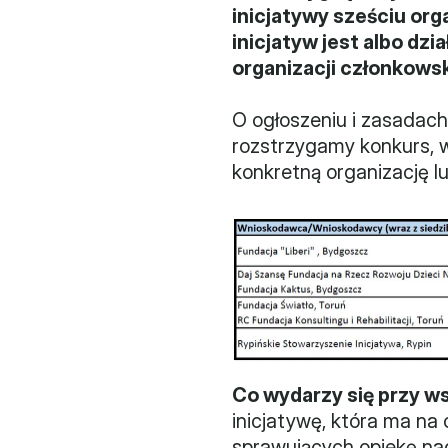
inicjatywy sześciu org
inicjatyw jest albo dzi
organizacji członkowsk
O ogłoszeniu i zasadach
rozstrzygamy konkurs, 
konkretną organizację lu
Co wydarzy się przy w
inicjatywę, która ma na
sprawujących opiekę na