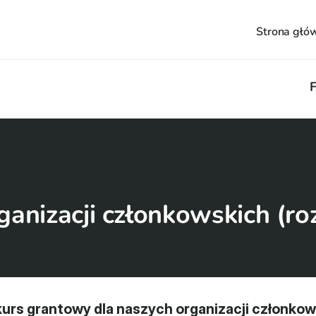
Strona głó
F
ganizacji członkowskich (ro
rs grantowy dla naszych organizacji członkows