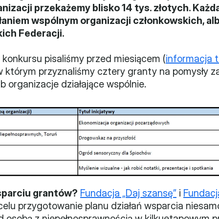
anizacji przekażemy blisko 14 tys. złotych. Każ
ałaniem wspólnym organizacji członkowskich, alb
ich Federacji.
 konkursu pisaliśmy przed miesiącem (
informacja t
w którym przyznaliśmy cztery granty na pomysły z
b organizacje działające wspólnie.
sparciu grantów?
Fundacja „Daj szansę”
 i 
Fundacj
 celu przygotowanie planu działań wsparcia niesamo
d osobą z niepełnosprawnością w kilkuetapowym pr