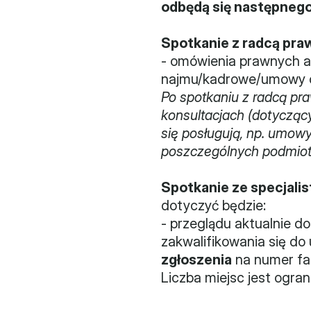
odbędą się następnego 
Spotkanie z radcą pr
- omówienia prawnych a
najmu/kadrowe/umowy o 
Po spotkaniu z radcą pr
konsultacjach (dotyczący
się posługują, np. umowy
poszczególnych podmiot
Spotkanie ze specjali
dotyczyć będzie:
- przeglądu aktualnie d
zakwalifikowania się do 
zgłoszenia
 na numer f
Liczba miejsc jest ogran