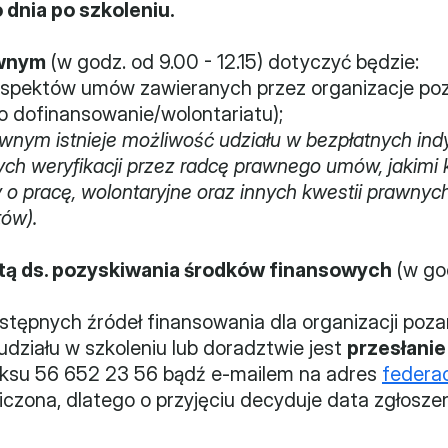
dnia po szkoleniu.
awnym
 (w godz. od 9.00 - 12.15) dotyczyć będzie:
spektów umów zawieranych przez organizacje po
dofinansowanie/wolontariatu);
awnym istnieje możliwość udziału w bezpłatnych ind
ch weryfikacji przez radcę prawnego umów, jakimi k
 o pracę, wolontaryjne oraz innych kwestii prawnyc
ów).
stą ds. pozyskiwania środków finansowych
 (w go
ostępnych źródeł finansowania dla organizacji po
udziału w szkoleniu lub doradztwie jest 
przesłanie
aksu 56 652 23 56 bądź e-mailem na adres 
federa
iczona, dlatego o przyjęciu decyduje data zgłoszen