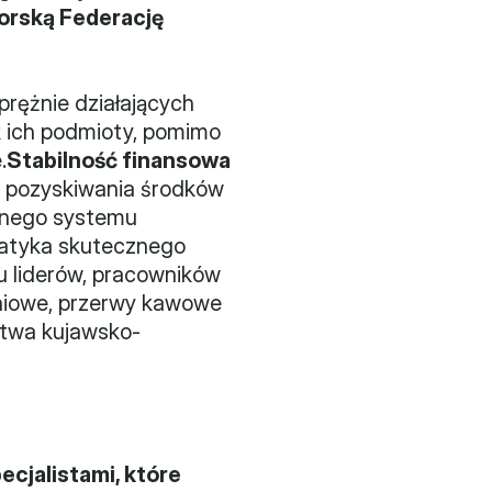
rską Federację 
rężnie działających 
k ich podmioty, pomimo 
.
Stabilność finansowa 
 pozyskiwania środków 
lnego systemu 
ematyka skutecznego 
 liderów, pracowników 
niowe, przerwy kawowe 
dztwa kujawsko-
jalistami, które 