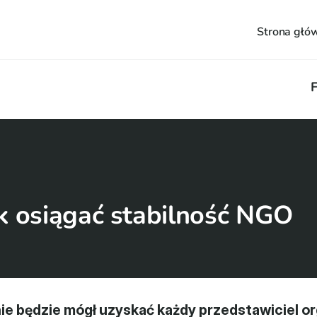
Strona głó
F
k osiągać stabilność NGO
e będzie mógł uzyskać każdy przedstawiciel org