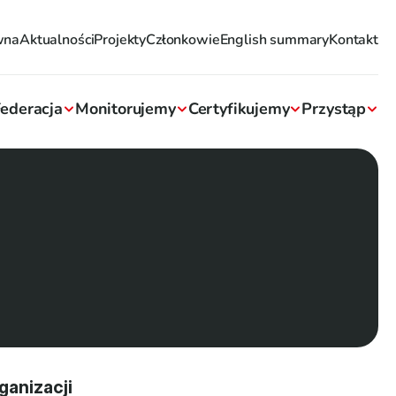
wna
Aktualności
Projekty
Członkowie
English summary
Kontakt
ederacja
Monitorujemy
Certyfikujemy
Przystąp
anizacji 