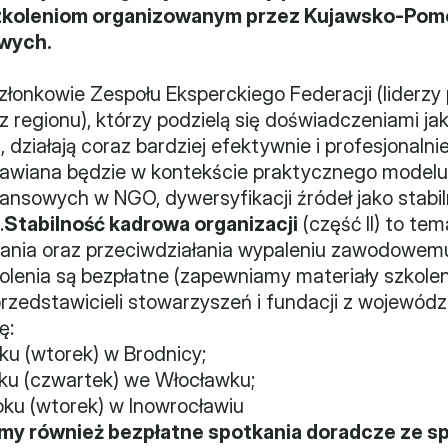
szkoleniom organizowanym przez Kujawsko-Pomo
owych.
łonkowie Zespołu Eksperckiego Federacji (liderzy p
z regionu), którzy podzielą się doświadczeniami ja
działają coraz bardziej efektywnie i profesjonalnie
omawiana będzie w kontekście praktycznego modelu
ansowych w NGO, dywersyfikacji źródeł jako stabi
.
Stabilność kadrowa organizacji
 (część II) to t
ania oraz przeciwdziałania wypaleniu zawodowemu
olenia są bezpłatne (zapewniamy materiały szkole
 przedstawicieli stowarzyszeń i fundacji z wojewó
ę:
ku (wtorek) w Brodnicy;
oku (czwartek) we Włocławku;
oku (wtorek) w Inowrocławiu
y również bezpłatne spotkania doradcze ze spec