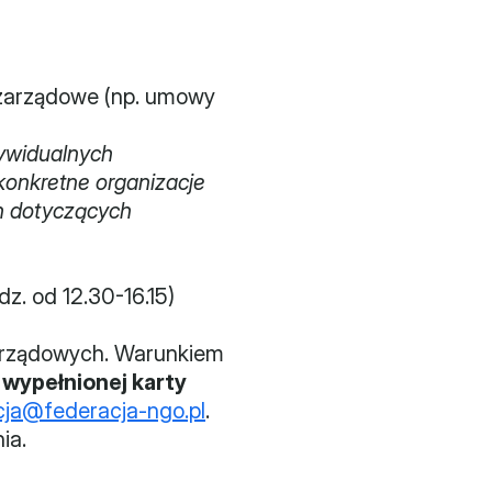
zarządowe (np. umowy 
ywidualnych 
onkretne organizacje 
h dotyczących 
dz. od 12.30-16.15) 
zarządowych. Warunkiem 
 wypełnionej karty 
cja@federacja-ngo.pl
. 
ia.