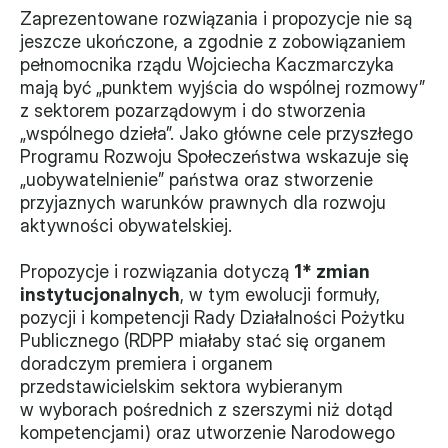
Zaprezentowane rozwiązania i propozycje nie są 
Monitorujemy
jeszcze ukończone, a zgodnie z zobowiązaniem 
pełnomocnika rządu Wojciecha Kaczmarczyka 
Działania z ostatnich lat
mają być „punktem wyjścia do wspólnej rozmowy” 
z sektorem pozarządowym i do stworzenia 
Sprawy
„wspólnego dzieła”. Jako główne cele przyszłego 
Programu Rozwoju Społeczeństwa wskazuje się 
Forum Dobrego Prawa
„uobywatelnienie” państwa oraz stworzenie 
Certyfikujemy
przyjaznych warunków prawnych dla rozwoju 
aktywności obywatelskiej.
Certyfikat
Propozycje i rozwiązania dotyczą 
1* zmian 
Edycja 2024
instytucjonalnych
, w tym ewolucji formuły, 
pozycji i kompetencji Rady Działalności Pożytku 
Laureaci
Publicznego (RDPP miałaby stać się organem 
doradczym premiera i organem 
przedstawicielskim sektora wybieranym 
w wyborach pośrednich z szerszymi niż dotąd 
kompetencjami) oraz utworzenie Narodowego 