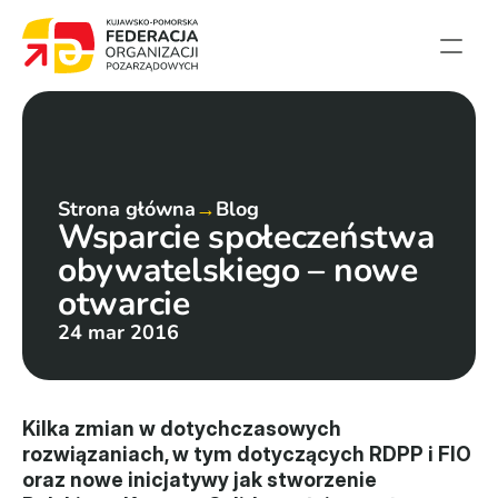
Strona główna
Aktualności
Projekty
Strona główna
→
Blog
Wsparcie społeczeństwa 
Członkowie
obywatelskiego – nowe 
English summary
otwarcie
Kontakt
24 mar 2016
Federacja
Statut i sprawozdania
Kilka zmian w dotychczasowych 
rozwiązaniach, w tym dotyczących RDPP i FIO 
Karta zasad
oraz nowe inicjatywy jak stworzenie 