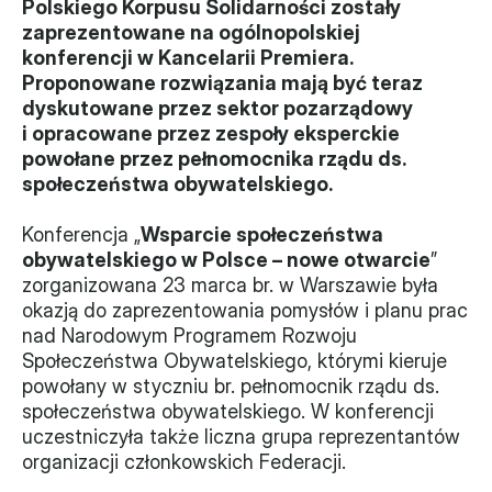
Polskiego Korpusu Solidarności zostały 
zaprezentowane na ogólnopolskiej 
Władze
konferencji w Kancelarii Premiera. 
Proponowane rozwiązania mają być teraz 
Historia i działania
dyskutowane przez sektor pozarządowy 
i opracowane przez zespoły eksperckie 
Narzędzie samooceny
powołane przez pełnomocnika rządu ds. 
społeczeństwa obywatelskiego.
Kalendarz działań
Konferencja „
Wsparcie społeczeństwa 
Projekty
obywatelskiego w Polsce – nowe otwarcie
” 
XVII forum NGO
zorganizowana 23 marca br. w Warszawie była 
okazją do zaprezentowania pomysłów i planu prac 
nad Narodowym Programem Rozwoju 
Projekt z powiatem
Społeczeństwa Obywatelskiego, którymi kieruje 
Przystąp
powołany w styczniu br. pełnomocnik rządu ds. 
społeczeństwa obywatelskiego. W konferencji 
Członkostwo
uczestniczyła także liczna grupa reprezentantów 
organizacji członkowskich Federacji.
Procedura