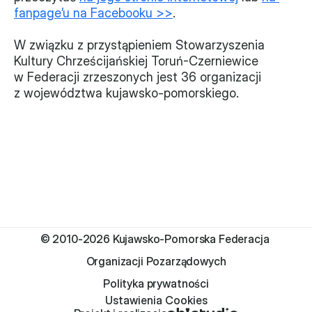
fanpage’u na Facebooku >>
.
Monitorujemy
W związku z przystąpieniem Stowarzyszenia 
Działania z ostatnich lat
Kultury Chrześcijańskiej Toruń-Czerniewice 
w Federacji zrzeszonych jest 36 organizacji 
Sprawy
z województwa kujawsko-pomorskiego.
Forum Dobrego Prawa
Certyfikujemy
Certyfikat
Edycja 2024
Laureaci
© 2010-2026 Kujawsko-Pomorska Federacja 
Organizacji Pozarządowych
Polityka prywatności
Ustawienia Cookies