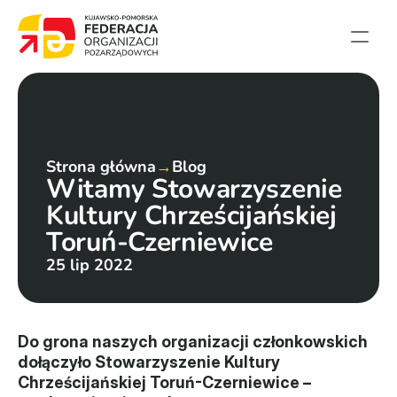
Strona główna
Aktualności
Projekty
Strona główna
→
Blog
Witamy Stowarzyszenie 
Członkowie
Kultury Chrześcijańskiej 
English summary
Toruń-Czerniewice
Kontakt
25 lip 2022
Federacja
Statut i sprawozdania
Do grona naszych organizacji członkowskich 
dołączyło Stowarzyszenie Kultury 
Karta zasad
Chrześcijańskiej Toruń-Czerniewice – 