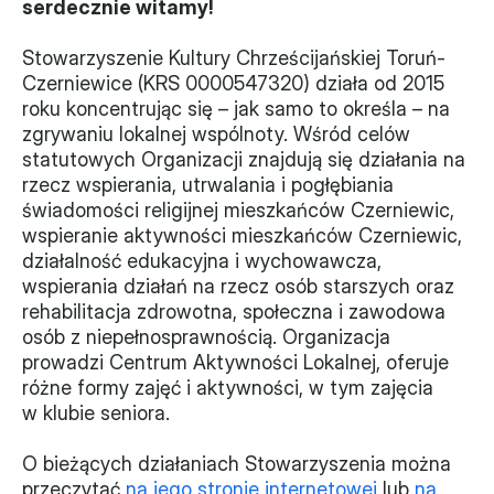
serdecznie witamy!
Władze
Stowarzyszenie Kultury Chrześcijańskiej Toruń-
Czerniewice (KRS 0000547320) działa od 2015 
Historia i działania
roku koncentrując się – jak samo to określa – na 
zgrywaniu lokalnej wspólnoty. Wśród celów 
Narzędzie samooceny
statutowych Organizacji znajdują się działania na 
rzecz wspierania, utrwalania i pogłębiania 
Kalendarz działań
świadomości religijnej mieszkańców Czerniewic, 
wspieranie aktywności mieszkańców Czerniewic, 
Projekty
działalność edukacyjna i wychowawcza, 
XVII forum NGO
wspierania działań na rzecz osób starszych oraz 
rehabilitacja zdrowotna, społeczna i zawodowa 
osób z niepełnosprawnością. Organizacja 
Projekt z powiatem
prowadzi Centrum Aktywności Lokalnej, oferuje 
Przystąp
różne formy zajęć i aktywności, w tym zajęcia 
w klubie seniora.
Członkostwo
O bieżących działaniach Stowarzyszenia można 
Procedura
przeczytać 
na jego stronie internetowej
 lub 
na 