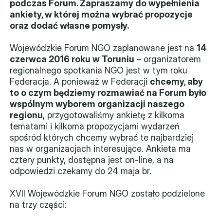
podczas Forum. Zapraszamy do wypełnienia 
ankiety, w której można wybrać propozycje 
Władze
oraz dodać własne pomysły.
Historia i działania
Wojewódzkie Forum NGO zaplanowane jest na 
14 
czerwca 2016 roku w Toruniu
 – organizatorem 
Narzędzie samooceny
regionalnego spotkania NGO jest w tym roku 
Federacja. A ponieważ w Federacji 
chcemy, aby 
Kalendarz działań
to o czym będziemy rozmawiać na Forum było 
wspólnym wyborem organizacji naszego 
Projekty
regionu
, przygotowaliśmy ankietę z kilkoma 
XVII forum NGO
tematami i kilkoma propozycjami wydarzeń 
spośród których chcemy wybrać te najbardziej 
nas w organizacjach interesujące. Ankieta ma 
Projekt z powiatem
cztery punkty, dostępna jest on-line, a na 
Przystąp
odpowiedzi czekamy do 24 maja br.
Członkostwo
XVII Wojewódzkie Forum NGO zostało podzielone 
na trzy części:
Procedura