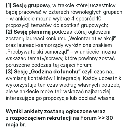
(1) Sesję grupową
, w trakcie której uczestnicy 
Monitorujemy
będą pracować w czterech równoległych grupach 
– w ankiecie można wybrać 4 spośród 10 
Działania z ostatnich lat
propozycji tematów do spotkań grupowych;
(2) Sesję plenarną
 podczas której ogłoszeni 
Sprawy
zostaną laureaci konkursu „Wolontariat w akcji” 
oraz laureaci-samorządy wyróżnione znakiem 
Forum Dobrego Prawa
„Proobywatelski samorząd” – w ankiecie można 
Certyfikujemy
wskazać tematy/sprawy, które powinny zostać 
poruszone podczas tej części Forum;
Certyfikat
(3) Sesję „Godzina do lunchu”
 czyli czas na… 
wymianę kontaktów i integrację. Każdy uczestnik 
Edycja 2024
wykorzystuje ten czas według własnych potrzeb, 
ale w ankiecie może też wskazać najbardziej 
Laureaci
interesujące go propozycje lub dopisać własne.
Wyniki ankiety zostaną ogłoszone wraz 
z rozpoczęciem rekrutacji na Forum >> 30 
maja br
.