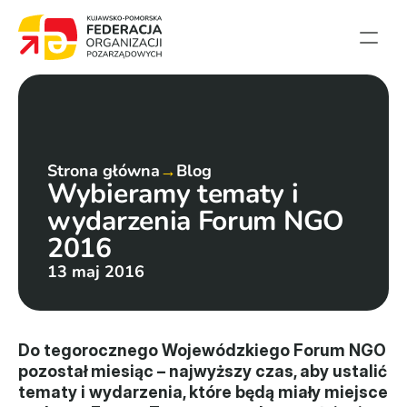
Strona główna
Aktualności
Projekty
Strona główna
→
Blog
Wybieramy tematy i 
Członkowie
wydarzenia Forum NGO 
English summary
2016
Kontakt
13 maj 2016
Federacja
Statut i sprawozdania
Do tegorocznego Wojewódzkiego Forum NGO 
pozostał miesiąc – najwyższy czas, aby ustalić 
Karta zasad
tematy i wydarzenia, które będą miały miejsce 