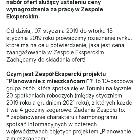
nabór ofert służący ustaleniu ceny 
wynagrodzenia za pracę w Zespole 
Władze
Eksperckim.
Historia i działania
Od dzisiaj, 07. stycznia 2019 do wtorku 15 
stycznia 2019 roku prowadzimy rozeznanie rynku, 
Narzędzie samooceny
które ma na celu potwierdzenie, jaka jest cena 
zaangażowania w Zespole Eksperckim. 
Kalendarz działań
Zachęcamy do składania ofert!
Projekty
Czym jest Zespół Ekspercki projektu 
XVII forum NGO
"Planowanie z mieszkańcami"?
 To 10-osobowa 
grupa osób, która spotka się w Toruniu na łącznie 
20 spotkaniach roboczych (między styczniem 
Projekt z powiatem
2019 roku a grudniem 2021 roku), z których każde 
Przystąp
trwa 4 godziny zegarowe. Zadania Zespołu to:
* zaplanowanie charakteru i harmonogramu 
Członkostwo
spotkań informacyjnych w czterech 
województwach objętych projektem „Planowanie 
Procedura
z mieszkańcami;