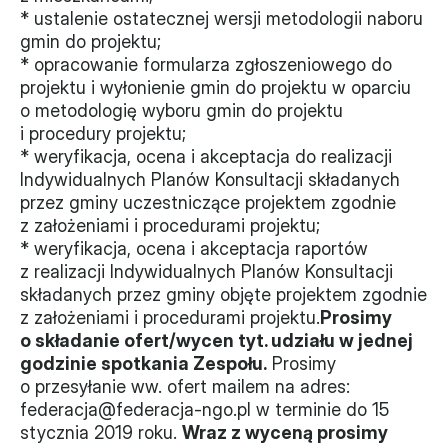
* ustalenie ostatecznej wersji metodologii naboru 
Monitorujemy
gmin do projektu;
* opracowanie formularza zgłoszeniowego do 
Działania z ostatnich lat
projektu i wyłonienie gmin do projektu w oparciu 
o metodologię wyboru gmin do projektu 
Sprawy
i procedury projektu;
* weryfikacja, ocena i akceptacja do realizacji 
Forum Dobrego Prawa
Indywidualnych Planów Konsultacji składanych 
Certyfikujemy
przez gminy uczestniczące projektem zgodnie 
z założeniami i procedurami projektu;
Certyfikat
* weryfikacja, ocena i akceptacja raportów 
z realizacji Indywidualnych Planów Konsultacji 
Edycja 2024
składanych przez gminy objęte projektem zgodnie 
z założeniami i procedurami projektu.
Prosimy 
Laureaci
o składanie ofert/wycen tyt. udziału w jednej 
godzinie spotkania Zespołu.
 Prosimy 
o przesyłanie ww. ofert mailem na adres: 
federacja@federacja-ngo.pl w terminie do 15 
stycznia 2019 roku. 
Wraz z wyceną prosimy 