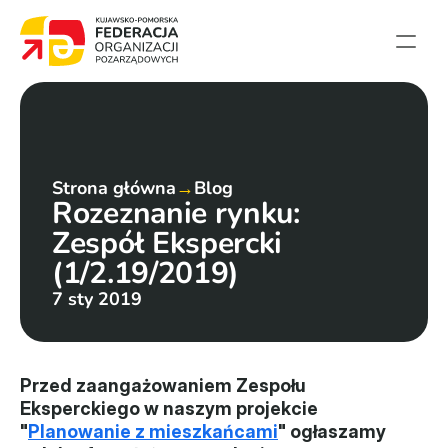
Strona główna
Aktualności
Projekty
Strona główna
→
Blog
Rozeznanie rynku: 
Członkowie
Zespół Ekspercki 
English summary
(1/2.19/2019)
Kontakt
7 sty 2019
Federacja
Statut i sprawozdania
Przed zaangażowaniem Zespołu 
Eksperckiego w naszym projekcie 
Karta zasad
"
Planowanie z mieszkańcami
" ogłaszamy 