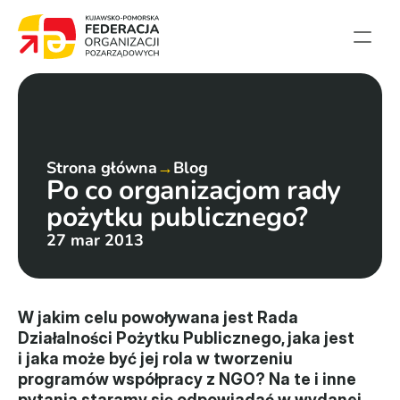
Strona główna
Aktualności
Projekty
Strona główna
→
Blog
Po co organizacjom rady 
Członkowie
pożytku publicznego?
English summary
27 mar 2013
Kontakt
Federacja
W jakim celu powoływana jest Rada 
Działalności Pożytku Publicznego, jaka jest 
Statut i sprawozdania
i jaka może być jej rola w tworzeniu 
programów współpracy z NGO? Na te i inne 
Karta zasad
pytania staramy się odpowiadać w wydanej 