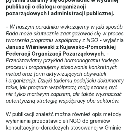
publikacji o dialogu organizacji 
Władze
pozarządowych i administracji publicznej.
Historia i działania
- 
W naszym poradniku wskazujemy w jaki sposób 
Rada może skutecznie zaangażować się w proces 
Narzędzie samooceny
tworzenia programu współpracy z NGO
 - wyjaśnia 
Janusz Wiśniewski z Kujawsko-Pomorskiej 
Kalendarz działań
Federacji Organizacji Pozarządowych
. - 
Przedstawiamy przykład harmonogramu takiego 
Projekty
procesu i proponujemy stosowanie konkretnych 
metod oraz form aktywizujących obywateli 
XVII forum NGO
i organizacje. Dzięki takiemu podejściu dokumenty 
takie, jak program współpracy, mają szansę być 
Projekt z powiatem
nie tylko martwym zapisem, ale także wyznaczać 
autentyczną strategię współpracy obu sektorów.
Przystąp
Członkostwo
W publikacji znaleźć można również opis metody 
wyłaniania przedstawicieli NGO do gremiów 
konsultacyjno-doradczych stosowanej w Gminie 
Procedura