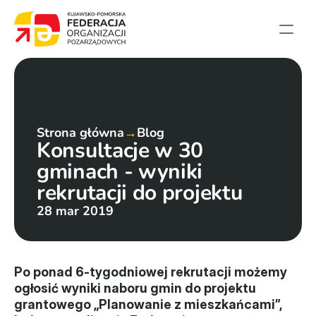
Strona główna
Aktualności
Projekty
Strona główna
→
Blog
Konsultacje w 30 
Członkowie
gminach - wyniki 
English summary
rekrutacji do projektu
Kontakt
28 mar 2019
Federacja
Statut i sprawozdania
Po ponad 6-tygodniowej rekrutacji możemy 
ogłosić wyniki naboru gmin do projektu 
Karta zasad
grantowego „Planowanie z mieszkańcami”, 