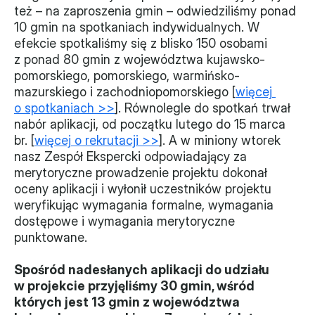
też – na zaproszenia gmin – odwiedziliśmy ponad 
Monitorujemy
10 gmin na spotkaniach indywidualnych. W 
efekcie spotkaliśmy się z blisko 150 osobami 
Działania z ostatnich lat
z ponad 80 gmin z województwa kujawsko-
pomorskiego, pomorskiego, warmińsko-
Sprawy
mazurskiego i zachodniopomorskiego [
więcej 
o spotkaniach >>
]. Równolegle do spotkań trwał 
Forum Dobrego Prawa
nabór aplikacji, od początku lutego do 15 marca 
Certyfikujemy
br. [
więcej o rekrutacji >>
]. A w miniony wtorek 
nasz Zespół Ekspercki odpowiadający za 
Certyfikat
merytoryczne prowadzenie projektu dokonał 
oceny aplikacji i wyłonił uczestników projektu 
Edycja 2024
weryfikując wymagania formalne, wymagania 
dostępowe i wymagania merytoryczne 
Laureaci
punktowane.
Spośród nadesłanych aplikacji do udziału 
w projekcie przyjęliśmy 30 gmin, wśród 
których jest 13 gmin z województwa 