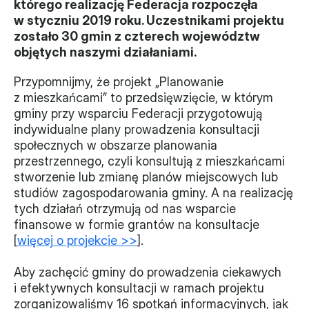
którego realizację Federacja rozpoczęła 
w styczniu 2019 roku. Uczestnikami projektu 
Władze
zostało 30 gmin z czterech województw 
objętych naszymi działaniami.
Historia i działania
Przypomnijmy, że projekt „Planowanie 
Narzędzie samooceny
z mieszkańcami” to przedsięwzięcie, w którym 
gminy przy wsparciu Federacji przygotowują 
Kalendarz działań
indywidualne plany prowadzenia konsultacji 
społecznych w obszarze planowania 
Projekty
przestrzennego, czyli konsultują z mieszkańcami 
stworzenie lub zmianę planów miejscowych lub 
XVII forum NGO
studiów zagospodarowania gminy. A na realizację 
tych działań otrzymują od nas wsparcie 
Projekt z powiatem
finansowe w formie grantów na konsultacje 
Przystąp
[
więcej o projekcie >>
].
Członkostwo
Aby zachęcić gminy do prowadzenia ciekawych 
i efektywnych konsultacji w ramach projektu 
Procedura
zorganizowaliśmy 16 spotkań informacyjnych, jak 