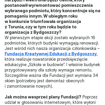
postanowił wyremontować pomieszczenia 
Władze
wybranego podmiotu, który koncentruje się na 
pomaganiu innym. W ubiegłym roku 
Historia i działania
w konkursie triumfowała organizacja 
z Torunia, czy w tym roku będzie to 
Narzędzie samooceny
organizacja z Bydgoszczy?
W pierwszym etapie akcji zostało wybranych 16 
Kalendarz działań
podmiotów, których budynki wymagają renowacji. 
Jest wśród nich nasza organizacja członkowska – 
Projekty
Fundacja Kreatywnej Edukacji z Bydgoszczy
, 
która realizuje nowatorskie przedsięwzięcie 
XVII forum NGO
edukacyjne „Szkoła w budowie”. I właśnie budynek 
przygotowywany dla szkoły wymaga remontu. 
Projekt z powiatem
Szczególnie ważna dla Fundacji jest wymiana 34 
okien (potrzebny jest demontaż obecnych 
Przystąp
i zamontowanie nowych).
Członkostwo
Jak można wesprzeć plany Fundacji?
 Poprzez 
udział w głosowaniu internetowym, które wyłoni 
Procedura