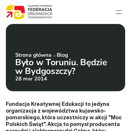
Strona główna
Aktualności
Projekty
Strona główna
→
Blog
Było w Toruniu. Będzie 
Członkowie
w Bydgoszczy?
English summary
28 mar 2014
Kontakt
Federacja
Fundacja Kreatywnej Edukacji to jedyna 
organizacja z województwa kujawsko-
Statut i sprawozdania
pomorskiego, która uczestniczy w akcji "Moc 
Polskich Świąt". Akcja to pomysł producenta 
Karta zasad
narzędzi i elektronarzędzi Celma, który 