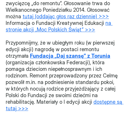
zwycięzcę „do remontu”. Głosowanie trwa do 
Monitorujemy
Wielkanocnego Poniedziałku 2014. Głosować 
można 
tutaj (oddając głos raz dziennie) >>>
Działania z ostatnich lat
Informacja o Fundacji Kreatywnej Edukacji 
na 
stronie akcji „Moc Polskich Świąt” >>>
Sprawy
Przypomnijmy, że w ubiegłym roku (w pierwszej 
Forum Dobrego Prawa
edycji akcji) nagrodę w postaci remontu 
otrzymała 
Fundacja „Daj szansę” z Torunia
Certyfikujemy
(organizacja członkowska Federacji), która 
pomaga dzieciom niepełnosprawnym i ich 
Certyfikat
rodzinom. Remont przeprowadzony przez Celmę 
pozwolił m.in. na podniesienie standardu pokoi, 
Edycja 2024
w których nocują rodzice przyjeżdżający z całej 
Laureaci
Polski do Fundacji ze swoimi dziećmi na 
rehabilitację. Materiały o I edycji akcji 
dostępne są 
tutaj >>>