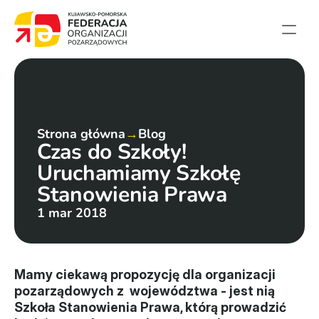
Strona główna
Aktualności
Projekty
Strona główna
→
Blog
Czas do Szkoły! 
Członkowie
Uruchamiamy Szkołę 
English summary
Stanowienia Prawa
Kontakt
1 mar 2018
Federacja
Statut i sprawozdania
Mamy ciekawą propozycję dla organizacji 
pozarządowych z  województwa - jest nią 
Karta zasad
Szkoła Stanowienia Prawa, którą prowadzić 