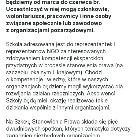
będziemy od marca do czerwca br. 
Uczestniczyć w niej mogą członkowie, 
Władze
wolontariusze, pracownicy i inne osoby 
związane społecznie lub zawodowo 
Historia i działania
z organizacjami pozarządowymi.
Narzędzie samooceny
Szkoła adresowana jest do reprezentantek i  
reprezentantów NGO zainteresowanych 
Kalendarz działań
zdobywaniem kompetencji eksperckich 
przydatnych w procesie stanowienia prawa (na 
Projekty
szczeblu lokalnym i  krajowym). Chodzi 
XVII forum NGO
o kompetencje i wiedzę, które w naszych 
organizacjach będziemy mogli wykorzystać dla 
rozwijania działań rzeczniczych. Absolwenci 
Projekt z powiatem
Szkoły będą mieli okazję realizować takie 
Przystąp
działania wspólnie z innymi organizacjami.
Członkostwo
Na Szkołę Stanowienia Prawa składa się pięć 
dwudniowych spotkań, których tematyka dotyczy 
Procedura
zagadnień niezbędnych organizacjom 