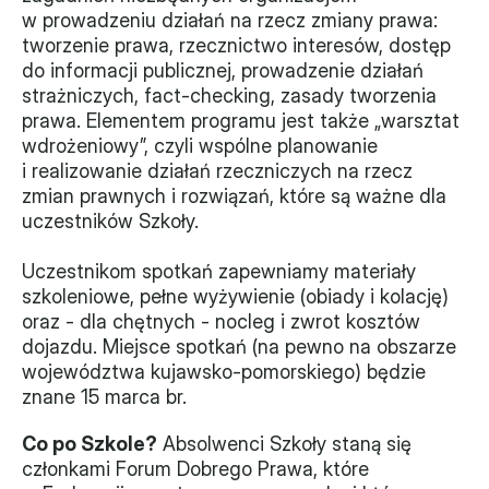
w prowadzeniu działań na rzecz zmiany prawa: 
Monitorujemy
tworzenie prawa, rzecznictwo interesów, dostęp 
do informacji publicznej, prowadzenie działań 
Działania z ostatnich lat
strażniczych, fact-checking, zasady tworzenia 
prawa. Elementem programu jest także „warsztat 
Sprawy
wdrożeniowy”, czyli wspólne planowanie 
i realizowanie działań rzeczniczych na rzecz 
Forum Dobrego Prawa
zmian prawnych i rozwiązań, które są ważne dla 
Certyfikujemy
uczestników Szkoły.
Certyfikat
Uczestnikom spotkań zapewniamy materiały 
szkoleniowe, pełne wyżywienie (obiady i kolację) 
Edycja 2024
oraz - dla chętnych - nocleg i zwrot kosztów 
dojazdu. Miejsce spotkań (na pewno na obszarze 
Laureaci
województwa kujawsko-pomorskiego) będzie 
znane 15 marca br. 
Co po Szkole?
 Absolwenci Szkoły staną się 
członkami Forum Dobrego Prawa, które 