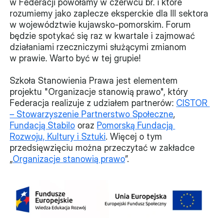
w Federacji powołamy w czerwcu br. i które 
rozumiemy jako zaplecze eksperckie dla III sektora 
w województwie kujawsko-pomorskim. Forum 
będzie spotykać się raz w kwartale i zajmować 
działaniami rzeczniczymi służącymi zmianom 
w prawie. Warto być w tej grupie!
Szkoła Stanowienia Prawa jest elementem 
projektu "Organizacje stanowią prawo", który 
Federacja realizuje z udziałem partnerów: 
CISTOR 
– Stowarzyszenie Partnerstwo Społeczne
, 
Fundacją Stabilo
 oraz 
Pomorską Fundacją 
Rozwoju, Kultury i Sztuki
. Więcej o tym 
przedsięwzięciu można przeczytać w zakładce 
„
Organizacje stanowią prawo
”.